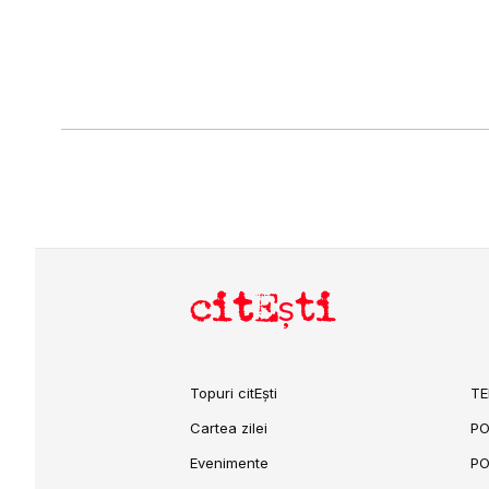
citEști
Topuri citEști
TE
Cartea zilei
PO
Evenimente
PO