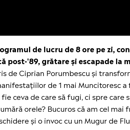
programul de lucru de 8 ore pe zi, c
ă post-'89, grătare și escapade la m
is de Ciprian Porumbescu și transform
anifestațiilor de 1 mai Muncitoresc a f
fie ceva de care să fugi, ci spre care
i numără orele? Bucuros că am cel mai 
schidere și o invoc cu un Mugur de Flu