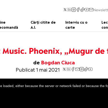
Newslett
ine
Cărți citite de
Interviu cu o
Lec
ecomandă
A.I.
carte
con
 Music. Phoenix, „Mugur de f
de
Bogdan Ciuca
Publicat 1 mai 2021
 loaded, either because the server or network failed or because the f