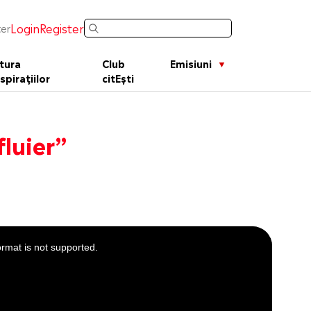
Login
Register
er
tura
Club
Emisiuni
spirațiilor
citEști
luier”
ormat is not supported.