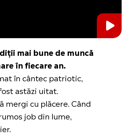
ondiții mai bune de muncă
are în fiecare an.
at în cântec patriotic,
ost astăzi uitat.
 să mergi cu plăcere. Când
frumos job din lume,
ier.