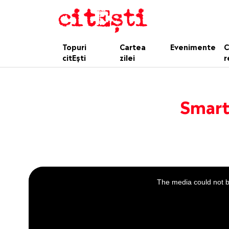
Topuri
Cartea
Evenimente
C
citEști
zilei
r
Smart
This
is
a
The media could not be
modal
window.