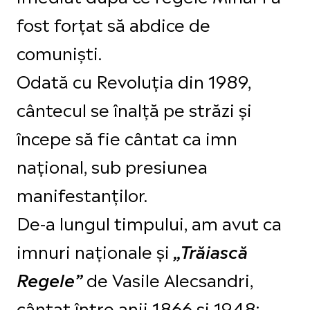
fost forțat să abdice de
comuniști.
Odată cu Revoluția din 1989,
cântecul se înalță pe străzi și
începe să fie cântat ca imn
național, sub presiunea
manifestanților.
De-a lungul timpului, am avut ca
imnuri naţionale şi
„Trăiască
de Vasile Alecsandri,
Regele”
cântat între anii 1866 și 1948;