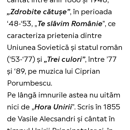
, în perioada
„Zdrobite cătuşe”
‘48-‘53, „
”, ce
Te slăvim Românie
caracteriza prietenia dintre
Uniunea Sovietică şi statul român
(‘53-‘77) și
, între ’77
„Trei culori”
și ‘89, pe muzica lui Ciprian
Porumbescu.
Pe lângă imnurile astea nu uităm
nici de „
”. Scris în 1855
Hora Unirii
de Vasile Alecsandri și cântat în
timpul Unirii Principatelor şi, în