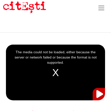
This
is
a
The media could not be loaded, either because the
modal
window.
server or network failed or because the format is not
supported.