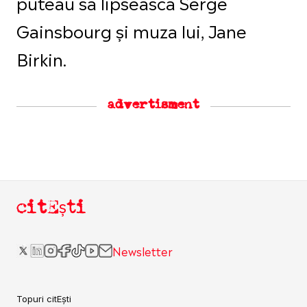
puteau să lipsească Serge
Gainsbourg și muza lui, Jane
Birkin.
advertisment
citEști
Newsletter
Topuri citEști