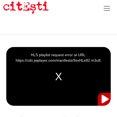
This
is
a
HLS playlist request error at URL:
modal
window.
https://cdn.jwplayer.com/manifests/9sxHLe82.m3u8.