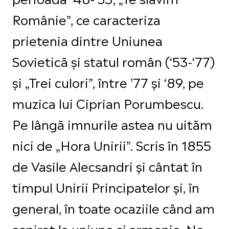
Românie”, ce caracteriza
prietenia dintre Uniunea
Sovietică şi statul român (‘53-‘77)
și „Trei culori”, între ’77 și ‘89, pe
muzica lui Ciprian Porumbescu.
Pe lângă imnurile astea nu uităm
nici de „Hora Unirii”. Scris în 1855
de Vasile Alecsandri și cântat în
timpul Unirii Principatelor şi, în
general, în toate ocaziile când am
aspirat la uniune şi armonie. Ne