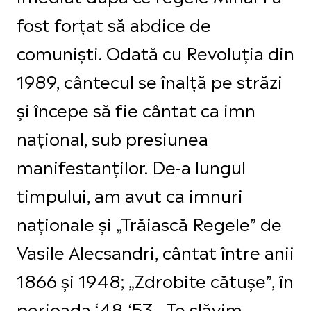
fost forțat să abdice de
comuniști. Odată cu Revoluția din
1989, cântecul se înalță pe străzi
și începe să fie cântat ca imn
național, sub presiunea
manifestanților. De-a lungul
timpului, am avut ca imnuri
naţionale şi „Trăiască Regele” de
Vasile Alecsandri, cântat între anii
1866 și 1948; „Zdrobite cătuşe”, în
perioada ‘48-‘53, „Te slăvim