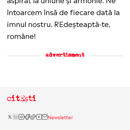
întoarcem însă de fiecare dată la
imnul nostru. REdeșteaptă-te,
române!
advertisment
citEști
Newsletter