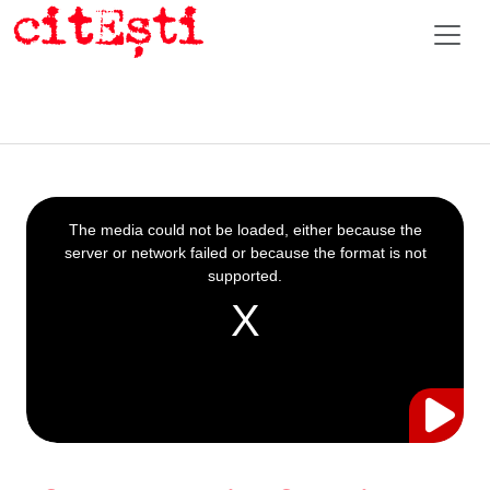
This
is
a
The media could not be loaded, either because the
modal
window.
server or network failed or because the format is not
supported.