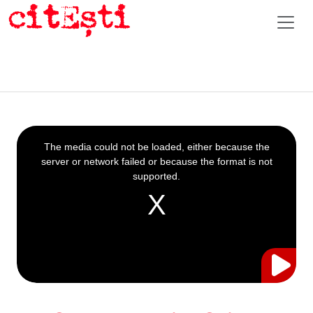
This
is
a
The media could not be loaded, either because the
modal
window.
server or network failed or because the format is not
supported.