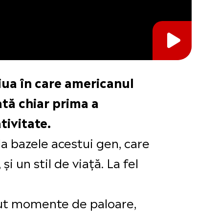
ziua în care americanul
ată chiar prima a
tivitate.
la bazele acestui gen, care
i un stil de viață. La fel
avut momente de paloare,