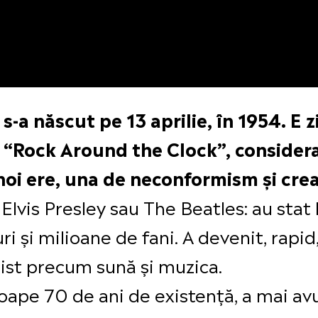
 s-a născut pe 13 aprilie, în 1954. E 
a “Rock Around the Clock”, consider
noi ere, una de neconformism și crea
Elvis Presley sau The Beatles: au stat 
 și milioane de fani. A devenit, rapid, ș
ist precum sună și muzica.
aproape 70 de ani de existență, a mai 