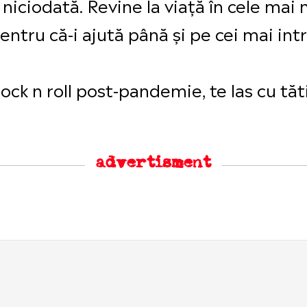
ră niciodată. Revine la viață în cele m
ntru că-i ajută până și pe cei mai intr
ck n roll post-pandemie, te las cu tăti
advertisment