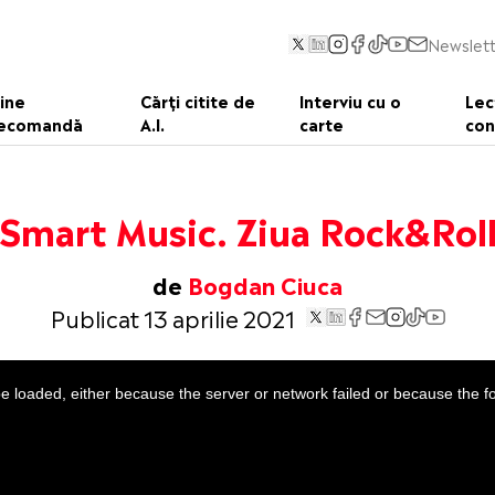
Newslett
ine
Cărți citite de
Interviu cu o
Lec
ecomandă
A.I.
carte
con
Smart Music. Ziua Rock&Rol
de
Bogdan Ciuca
Publicat 13 aprilie 2021
 loaded, either because the server or network failed or because the f