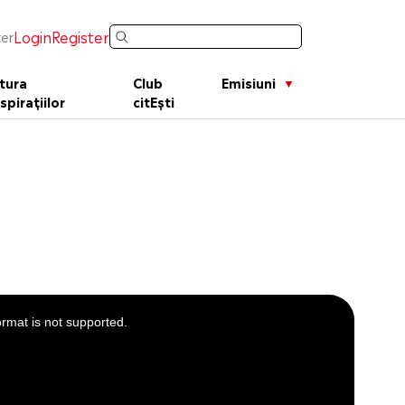
Login
Register
er
tura
Club
Emisiuni
spirațiilor
citEști
l
ormat is not supported.