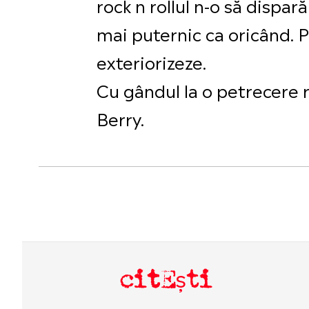
rock n rollul n-o să dispa
mai puternic ca oricând. Pe
exteriorizeze.
Cu gândul la o petrecere ro
Berry.
citEști