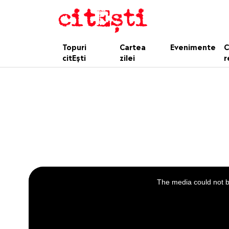
Topuri
Cartea
Evenimente
C
citEști
zilei
r
This
is
a
The media could not be
modal
window.