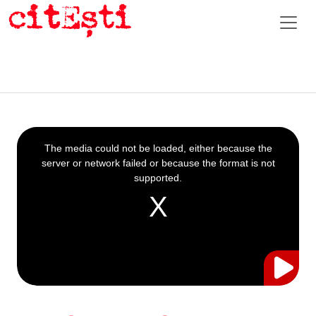
This
is
a
The media could not be loaded, either because the
modal
window.
server or network failed or because the format is not
supported.