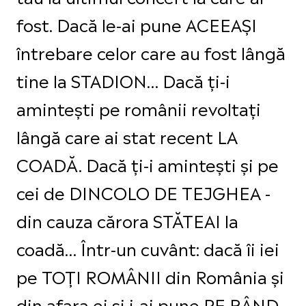
fost. Dacă le-ai pune ACEEAȘI
întrebare celor care au fost lângă
tine la STADION… Dacă ți-i
amintești pe românii revoltați
lângă care ai stat recent LA
COADĂ. Dacă ți-i amintești și pe
cei de DINCOLO DE TEJGHEA -
din cauza cărora STĂTEAI la
coadă… Într-un cuvânt: dacă îi iei
pe TOȚI ROMÂNII din România și
din afara ei și i-ai pune PE RÂND