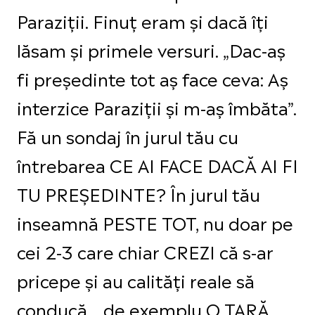
Paraziții. Finuț eram și dacă îți
lăsam și primele versuri. „Dac-aș
fi președinte tot aș face ceva: Aș
interzice Paraziții și m-aș îmbăta”.
Fă un sondaj în jurul tău cu
întrebarea CE AI FACE DACĂ AI FI
TU PREȘEDINTE? În jurul tău
inseamnă PESTE TOT, nu doar pe
cei 2-3 care chiar CREZI că s-ar
pricepe și au calități reale să
conducă… de exemplu O ȚARĂ.