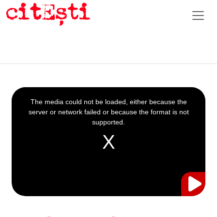
This
is
a
The media could not be loaded, either because the
modal
window.
server or network failed or because the format is not
supported.