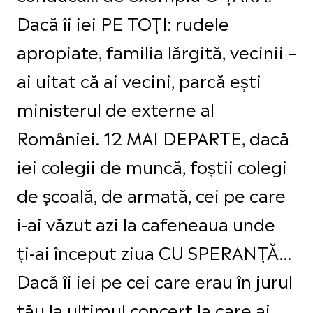
Dacă îi iei PE TOȚI: rudele
apropiate, familia lărgită, vecinii –
ai uitat că ai vecini, parcă ești
ministerul de externe al
României. 12 MAI DEPARTE, dacă
iei colegii de muncă, foștii colegi
de școală, de armată, cei pe care
i-ai văzut azi la cafeneaua unde
ți-ai început ziua CU SPERANȚĂ…
Dacă îi iei pe cei care erau în jurul
tău la ultimul concert la care ai