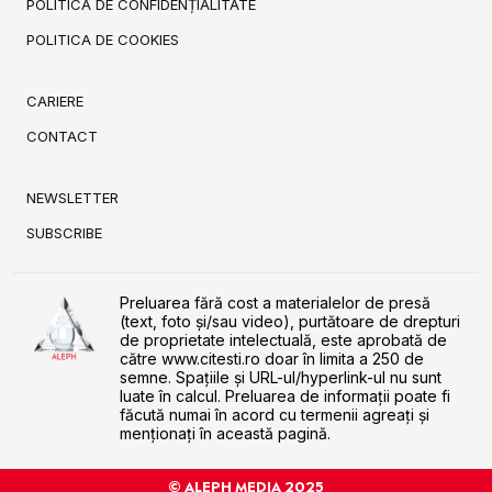
POLITICA DE CONFIDENȚIALITATE
POLITICA DE COOKIES
CARIERE
CONTACT
NEWSLETTER
SUBSCRIBE
Preluarea fără cost a materialelor de presă
(text, foto și/sau video), purtătoare de drepturi
de proprietate intelectuală, este aprobată de
către www.citesti.ro doar în limita a 250 de
semne. Spaţiile şi URL-ul/hyperlink-ul nu sunt
luate în calcul. Preluarea de informaţii poate fi
făcută numai în acord cu termenii agreaţi şi
menţionaţi în această pagină.
© ALEPH MEDIA 2025