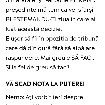
președinte mă tem că vei sfârși
BLESTEMÂNDU-ȚI ziua în care ai
luat această decizie.
E ușor să fii în opoziția de tribună
care dă din gură fără să aibă are
răspundere. Mai greu e SĂ FACI.
Și la fel de greu să taci!
VĂ SCAD NOTA LA PUTERE!
Nemo: Ați vorbit ieri despre