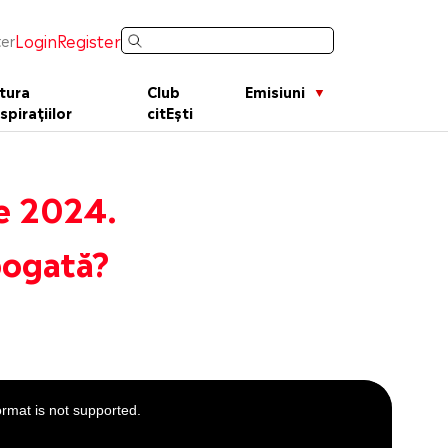
Login
Register
er
tura
Club
Emisiuni
spirațiilor
citEști
ie 2024.
bogată?
ormat is not supported.