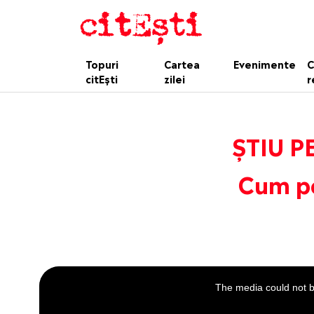
Topuri
Cartea
Evenimente
C
citEști
zilei
r
ȘTIU PE
Cum po
This
is
a
The media could not be
modal
window.