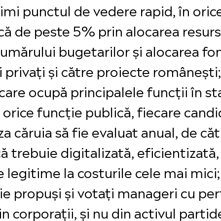
rimi punctul de vedere rapid, în oric
ă de peste 5% prin alocarea resurse
umărului bugetarilor și alocarea fo
 privați și către proiecte românești;
i care ocupă principalele funcții în st
orice funcție publică, fiecare candid
a căruia să fie evaluat anual, de cătr
 trebuie digitalizată, eficientizată, î
 legitime la costurile cele mai mici;
fie propuși și votați manageri cu p
n corporații, și nu din activul partid