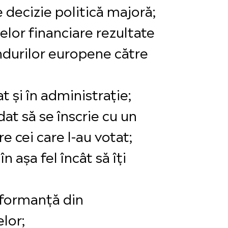
e decizie politică majoră;
lor financiare rezultate
ndurilor europene către
at și în administrație;
at să se înscrie cu un
e cei care l-au votat;
n așa fel încât să îți
erformanță din
elor;