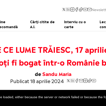
Newslett
ine
Cărți citite de
Interviu cu o
Lec
ecomandă
A.I.
carte
con
 CE LUME TRĂIESC, 17 april
ți fi bogat într-o Românie 
de
Sandu Maria
Publicat 18 aprilie 2024
 loaded, either because the server or network failed or because the f