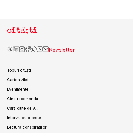
citEști
Newsletter
Topuri citEști
Cartea zilei
Evenimente
Cine recomandă
Cărți citite de A.I.
Interviu cu o carte
Lectura conspirațiilor