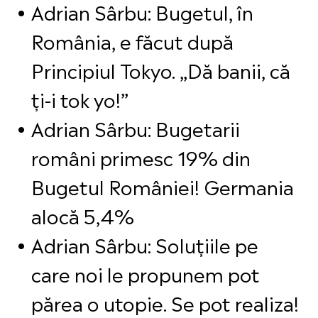
Adrian Sârbu: Bugetul, în
România, e făcut după
Principiul Tokyo. „Dă banii, că
ți-i tok yo!”
Adrian Sârbu: Bugetarii
români primesc 19% din
Bugetul României! Germania
alocă 5,4%
Adrian Sârbu: Soluțiile pe
care noi le propunem pot
părea o utopie. Se pot realiza!