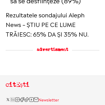
să se desființeze (89%)
Rezultatele sondajului Aleph
News – ȘTIU PE CE LUME
TRĂIESC: 65% DA ȘI 35% NU.
advertisment
citEști
Newsletter