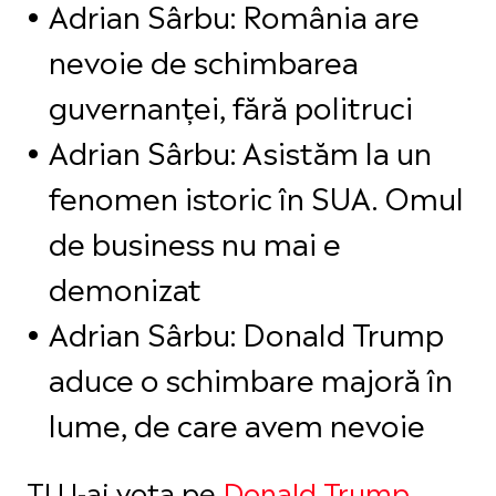
Adrian Sârbu: România are
nevoie de schimbarea
guvernanței, fără politruci
Adrian Sârbu: Asistăm la un
fenomen istoric în SUA. Omul
de business nu mai e
demonizat
Adrian Sârbu: Donald Trump
aduce o schimbare majoră în
lume, de care avem nevoie
TU l-ai vota pe
Donald Trump
,