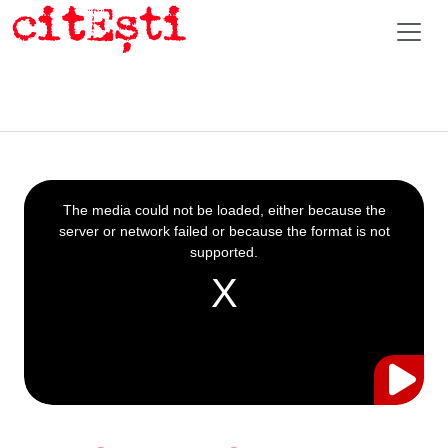
This
is
a
The media could not be loaded, either because the
modal
window.
server or network failed or because the format is not
supported.