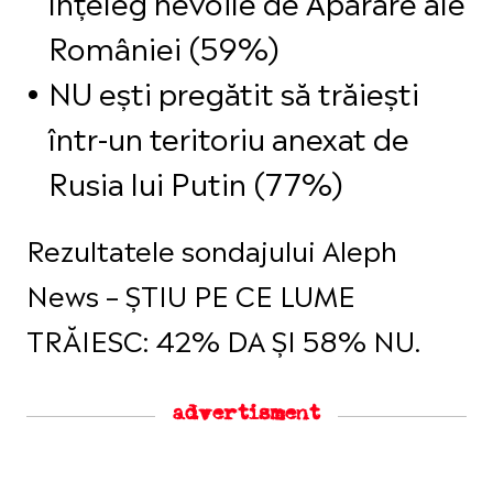
înțeleg nevoile de Apărare ale
României (59%)
NU ești pregătit să trăiești
într-un teritoriu anexat de
Rusia lui Putin (77%)
Rezultatele sondajului Aleph
News – ȘTIU PE CE LUME
TRĂIESC: 42% DA ȘI 58% NU.
advertisment