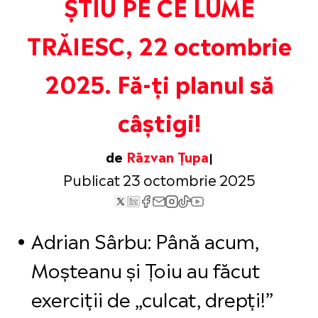
ȘTIU PE CE LUME
TRĂIESC, 22 octombrie
2025. Fă-ți planul să
câștigi!
de
Răzvan Țupa
Publicat 23 octombrie 2025
Adrian Sârbu: Până acum,
Moșteanu și Țoiu au făcut
exerciții de „culcat, drepți!”