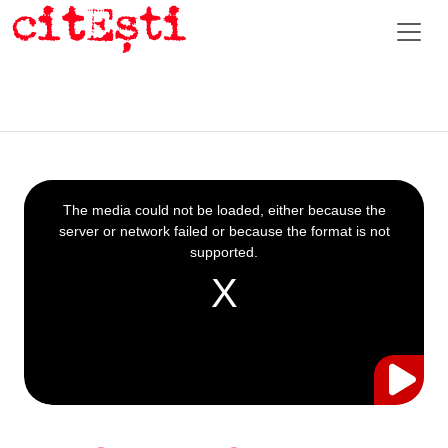
This
is
a
The media could not be loaded, either because the
modal
window.
server or network failed or because the format is not
supported.