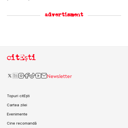
advertisment
citEști
Newsletter
Topuri citEști
Cartea zilei
Evenimente
Cine recomandă