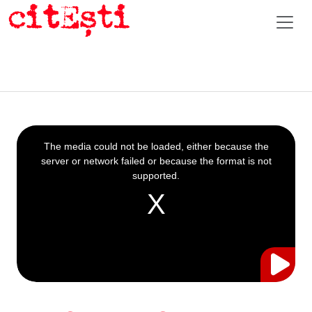
This
is
a
The media could not be loaded, either because the
modal
window.
server or network failed or because the format is not
supported.