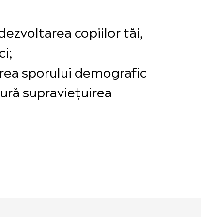
ezvoltarea copiilor tăi,
ci;
erea sporului demografic
ură supraviețuirea