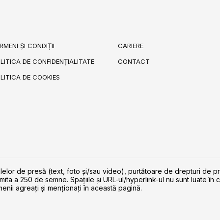
RMENI ȘI CONDIȚII
CARIERE
LITICA DE CONFIDENȚIALITATE
CONTACT
LITICA DE COOKIES
lelor de presă (text, foto și/sau video), purtătoare de drepturi de p
imita a 250 de semne. Spaţiile şi URL-ul/hyperlink-ul nu sunt luate în c
enii agreaţi şi menţionaţi în această pagină.