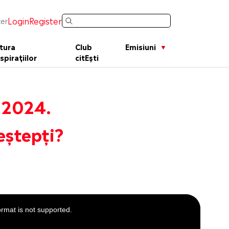
Login
Register
er
tura
Club
Emisiuni
spirațiilor
citEști
 2024.
eștepți?
ormat is not supported.