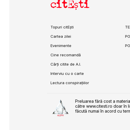
citEști
Topuri citEști
TE
Cartea zilei
PO
Evenimente
PO
Cine recomandă
Cărți citite de A.I.
Interviu cu o carte
Lectura conspirațiilor
Preluarea fără cost a materia
către www.citesti.ro doar în l
făcută numai în acord cu term