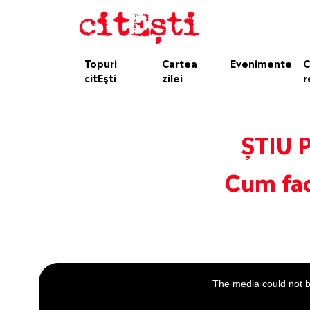
Topuri
Cartea
Evenimente
C
citEști
zilei
r
ȘTIU 
Cum fac
This
is
a
The media could not be
modal
window.