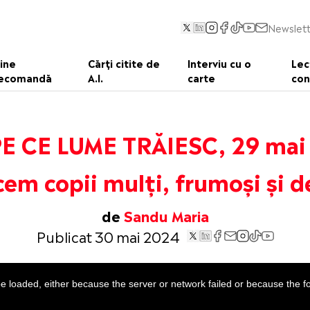
Newslett
ine
Cărți citite de
Interviu cu o
Lec
ecomandă
A.I.
carte
con
PE CE LUME TRĂIESC, 29 mai
em copii mulți, frumoși și d
de
Sandu Maria
Publicat 30 mai 2024
 loaded, either because the server or network failed or because the f