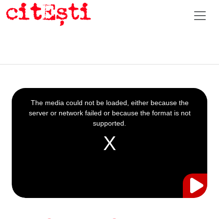
This
is
a
The media could not be loaded, either because the
modal
window.
server or network failed or because the format is not
supported.