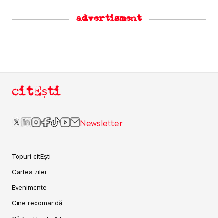
advertisment
citEști
Newsletter
Topuri citEști
Cartea zilei
Evenimente
Cine recomandă