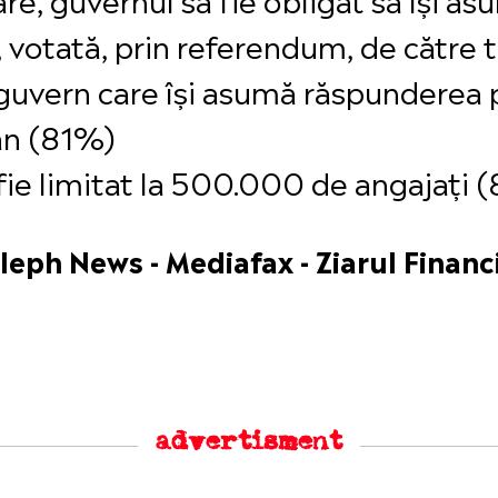
votată, prin referendum, de către 
 guvern care își asumă răspunderea 
an (81%)
fie limitat la 500.000 de angajați 
leph News - Mediafax - Ziarul Financ
advertisment