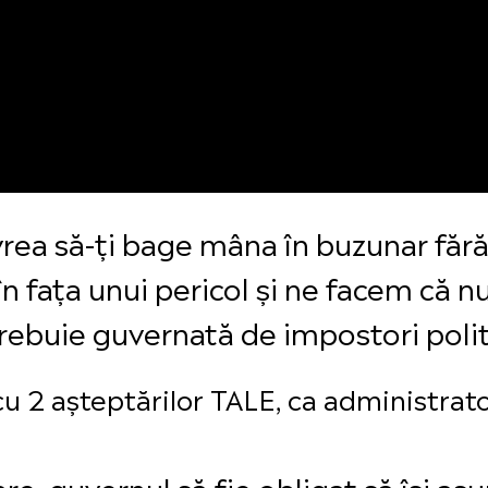
vrea să-ți bage mâna în buzunar fără
n fața unui pericol și ne facem că n
trebuie guvernată de impostori polit
 2 așteptărilor TALE, ca administrat
are, guvernul să fie obligat să își a