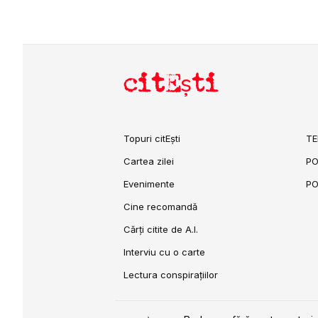
citEști
Topuri citEști
TE
Cartea zilei
PO
Evenimente
PO
Cine recomandă
Cărți citite de A.I.
Interviu cu o carte
Lectura conspirațiilor