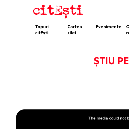
Topuri
Cartea
Evenimente
C
citEști
zilei
r
ȘTIU PE
This
is
a
The media could not be
modal
window.