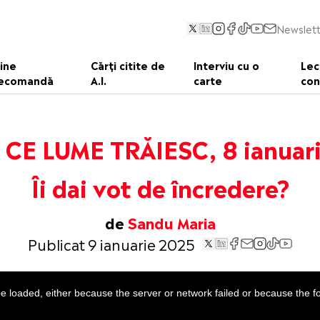
Newslett
ine
Cărți citite de
Interviu cu o
Lec
ecomandă
A.I.
carte
con
 CE LUME TRĂIESC, 8 ianuar
Îi dai vot de încredere?
de
Sandu Maria
Publicat 9 ianuarie 2025
 loaded, either because the server or network failed or because the f