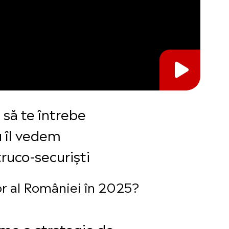
 să te întrebe
u îl vedem
ruco-securiști
or al României în 2025?
sume o strategie de