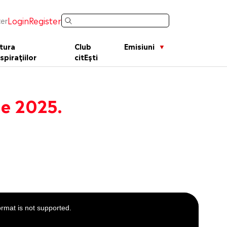
Login
Register
er
tura
Club
Emisiuni
spirațiilor
citEști
ie 2025.
ormat is not supported.