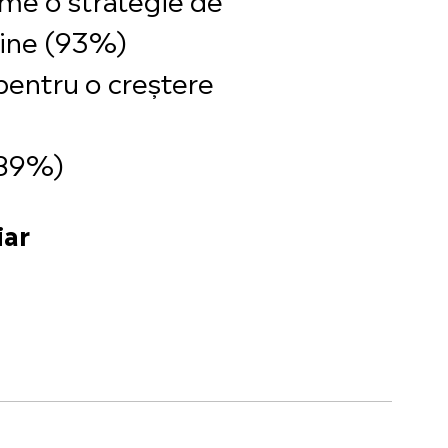
tine (93%)
pentru o creștere
(89%)
iar