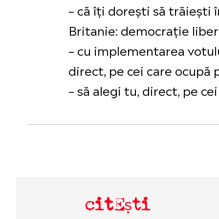
– că îți dorești să trăieș
Britanie: democrație libe
– cu implementarea votului
direct, pe cei care ocupă p
– să alegi tu, direct, pe c
citEști