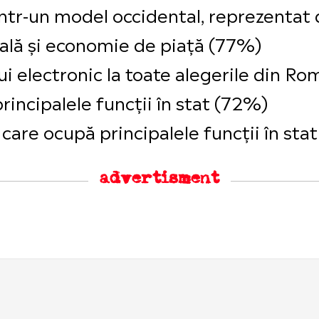
ti într-un model occidental, reprezenta
rală și economie de piață (77%)
 electronic la toate alegerile din Rom
rincipalele funcții în stat (72%)
ei care ocupă principalele funcții în st
advertisment