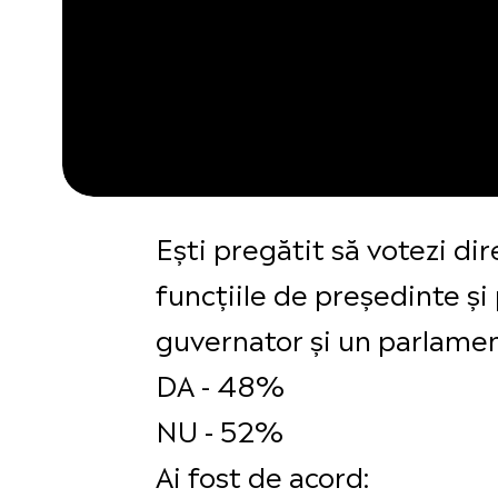
Ești pregătit să votezi di
funcțiile de președinte și 
guvernator și un parlame
DA - 48%
NU - 52%
Ai fost de acord: