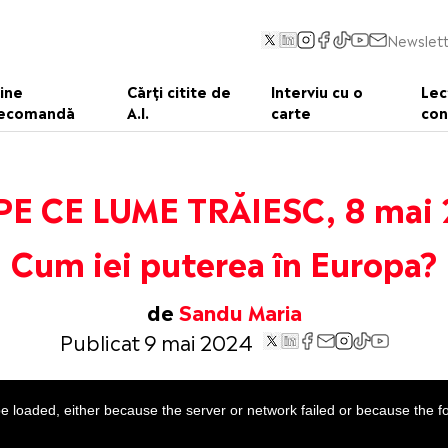
Newslett
ine
Cărți citite de
Interviu cu o
Lec
ecomandă
A.I.
carte
con
PE CE LUME TRĂIESC, 8 mai
Cum iei puterea în Europa?
de
Sandu Maria
Publicat 9 mai 2024
 loaded, either because the server or network failed or because the f