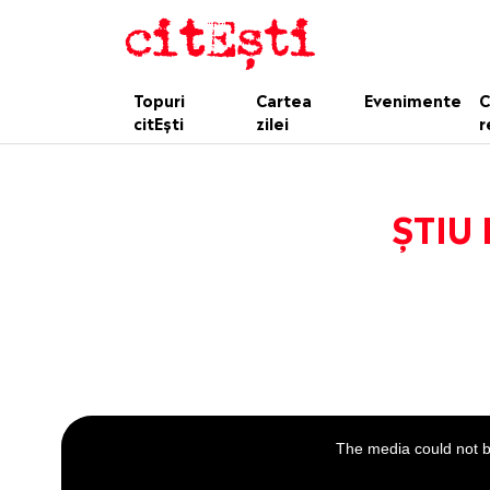
Topuri
Cartea
Evenimente
C
citEști
zilei
r
ȘTIU 
This
is
a
The media could not be
modal
window.