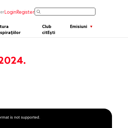
Login
Register
er
tura
Club
Emisiuni
spirațiilor
citEști
 2024.
ormat is not supported.