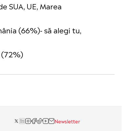
t de SUA, UE, Marea
ânia (66%)- să alegi tu,
at (72%)
Newsletter