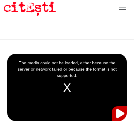
This
is
a
The media could not be loaded, either because the
modal
window.
server or network failed or because the format is not
supported.