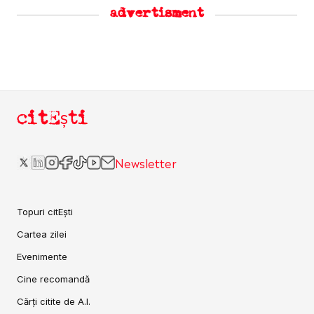
advertisment
citEști
Newsletter
Topuri citEști
Cartea zilei
Evenimente
Cine recomandă
Cărți citite de A.I.