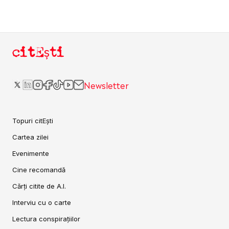
citEști
Newsletter
Topuri citEști
Cartea zilei
Evenimente
Cine recomandă
Cărți citite de A.I.
Interviu cu o carte
Lectura conspirațiilor