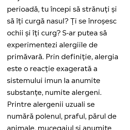
perioadă, tu începi să strănuți și
să îți curgă nasul? Ți se înroșesc
ochii și îți curg? S-ar putea să
experimentezi alergiile de
primăvară. Prin definiție, alergia
este o reacție exagerată a
sistemului imun la anumite
substanțe, numite alergeni.
Printre alergenii uzuali se
numără polenul, praful, părul de
animale, mucegaiul și anumite