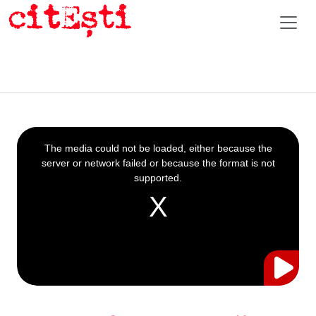
This
is
a
The media could not be loaded, either because the
modal
window.
server or network failed or because the format is not
supported.