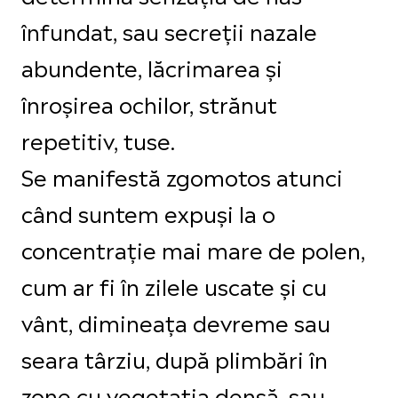
înfundat, sau secreții nazale
abundente, lăcrimarea și
înroșirea ochilor, strănut
repetitiv, tuse.
Se manifestă zgomotos atunci
când suntem expuși la o
concentrație mai mare de polen,
cum ar fi în zilele uscate și cu
vânt, dimineața devreme sau
seara târziu, după plimbări în
zone cu vegetația densă, sau