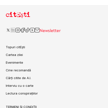
citEști
Newsletter
Topuri citEști
Cartea zilei
Evenimente
Cine recomandă
Cărți citite de A.I.
Interviu cu o carte
Lectura conspirațiilor
TERMENI ȘI CONDIȚII