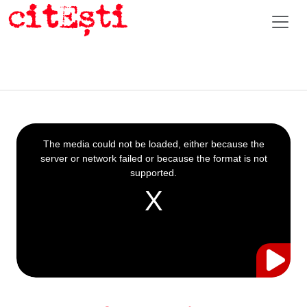
This
is
a
The media could not be loaded, either because the
modal
window.
server or network failed or because the format is not
supported.