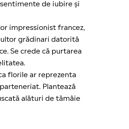
 sentimente de iubire și
tor impressionist francez,
multor grădinari datorită
lice. Se crede că purtarea
litatea.
ca florile ar reprezenta
 parteneriat. Plantează
uscată alături de tămâie