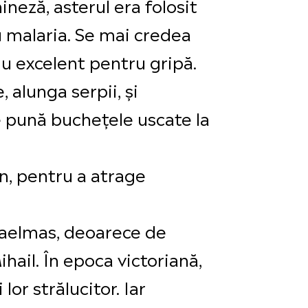
neză, asterul era folosit
u malaria. Se mai credea
iu excelent pentru gripă.
 alunga serpii, și
se pună buchețele uscate la
n, pentru a atrage
haelmas, deoarece de
ihail. În epoca victoriană,
lor strălucitor. Iar