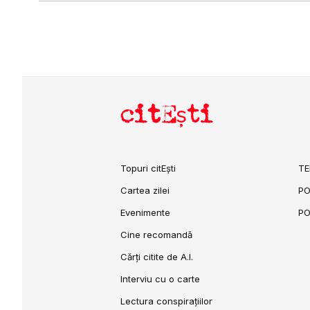
citEști
Topuri citEști
TE
Cartea zilei
PO
Evenimente
PO
Cine recomandă
Cărți citite de A.I.
Interviu cu o carte
Lectura conspirațiilor