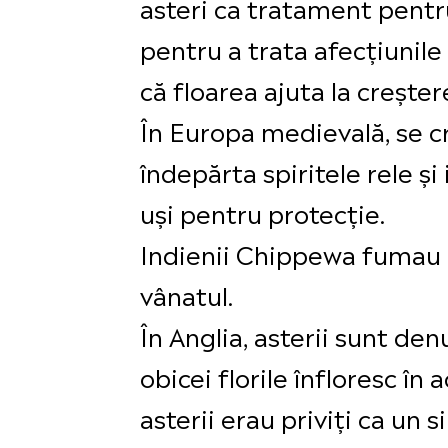
asteri ca tratament pentru
pentru a trata afecțiunil
că floarea ajuta la crește
În Europa medievală, se cr
îndepărta spiritele rele ș
uși pentru protecție.
Indienii Chippewa fumau 
vânatul.
În Anglia, asterii sunt d
obicei florile înfloresc în
asterii erau priviți ca un s