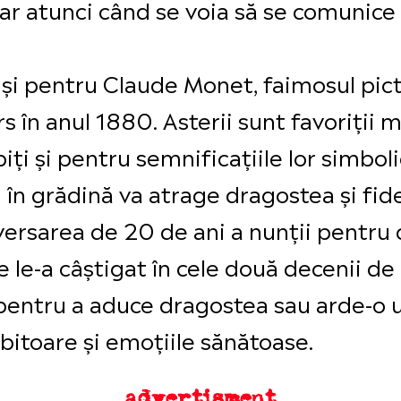
dar atunci când se voia să se comunice
e și pentru Claude Monet, faimosul pic
s în anul 1880. Asterii sunt favoriții 
biți și pentru semnificațiile lor simbo
 în grădină va atrage dragostea și fide
iversarea de 20 de ani a nunții pentru 
re le-a câștigat în cele două decenii de
 pentru a aduce dragostea sau arde-o 
ubitoare și emoțiile sănătoase.
advertisment