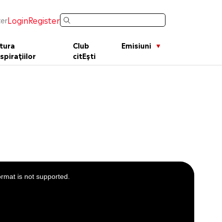
Login
Register
er
tura
Club
Emisiuni
spirațiilor
citEști
ormat is not supported.