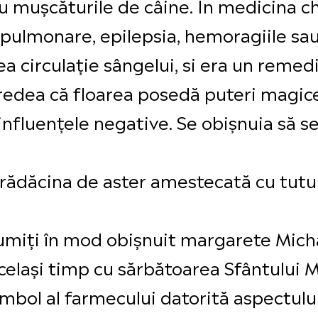
 mușcăturile de câine. În medicina chi
e pulmonare, epilepsia, hemoragiile sa
rea circulație sângelui, si era un remed
edea că floarea posedă puteri magice,
i influențele negative. Se obișnuia să 
rădăcina de aster amestecată cu tutu
enumiți în mod obișnuit margarete Mic
 același timp cu sărbătoarea Sfântului M
imbol al farmecului datorită aspectului 