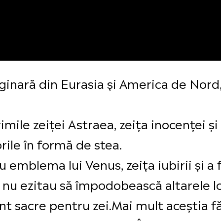
ginară din Eurasia și America de Nord,
mile zeiței Astraea, zeița inocenței și 
orile în formă de stea.
u emblema lui Venus, zeița iubirii și a 
i nu ezitau să împodobească altarele 
sunt sacre pentru zei.Mai mult aceștia