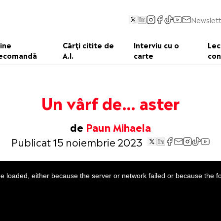
Newslett
ine
Cărți citite de
Interviu cu o
Lec
ecomandă
A.I.
carte
con
Un vârf de… aster
de
Paun Mihaela
Publicat 15 noiembrie 2023
 loaded, either because the server or network failed or because the f