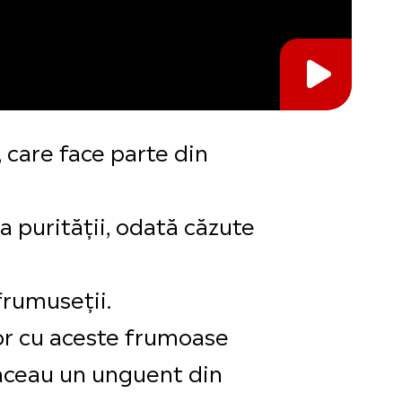
 care face parte din
a purității, odată căzute
frumuseții.
lor cu aceste frumoase
 făceau un unguent din