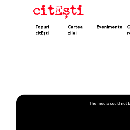
Topuri
Cartea
Evenimente
C
citEști
zilei
r
This
is
a
The media could not be
modal
window.