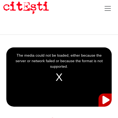
This
is
a
The media could not be loaded, either because the
modal
window.
server or network failed or because the format is not
supported.