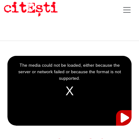
This
is
a
The media could not be loaded, either because the
modal
window.
server or network failed or because the format is not
supported.