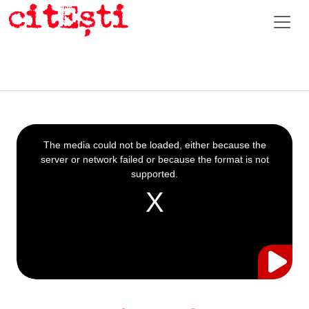
This
is
a
The media could not be loaded, either because the
modal
window.
server or network failed or because the format is not
supported.