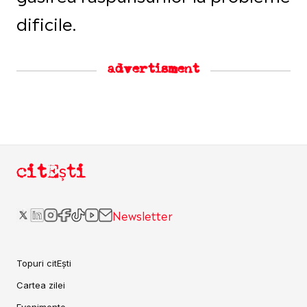
dificile.
advertisment
citEști
Newsletter
Topuri citEști
Cartea zilei
Evenimente