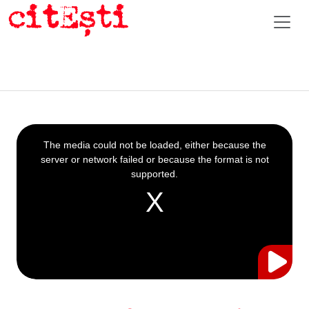
This
is
a
The media could not be loaded, either because the
modal
window.
server or network failed or because the format is not
supported.