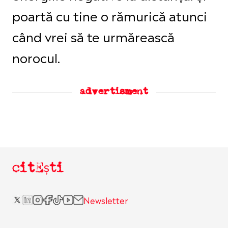
poartă cu tine o rămurică atunci
când vrei să te urmărească
norocul.
advertisment
citEști
Newsletter