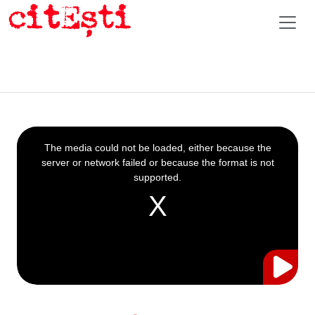
This
is
a
The media could not be loaded, either because the
modal
window.
server or network failed or because the format is not
supported.