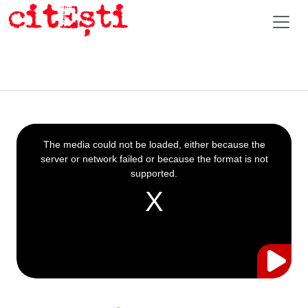
This
is
a
The media could not be loaded, either because the
modal
window.
server or network failed or because the format is not
supported.