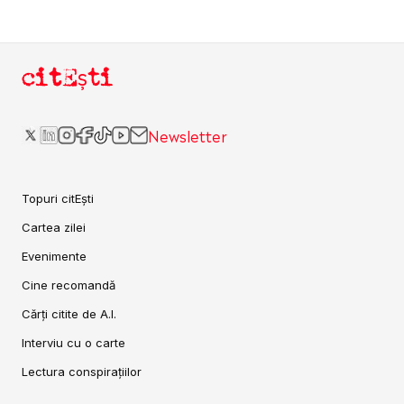
citEști
Newsletter
Topuri citEști
Cartea zilei
Evenimente
Cine recomandă
Cărți citite de A.I.
Interviu cu o carte
Lectura conspirațiilor