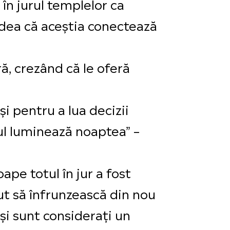
în jurul templelor ca
credea că aceștia conectează
ă, crezând că le oferă
și pentru a lua decizii
ul luminează noaptea” –
pe totul în jur a fost
put să înfrunzească din nou
 și sunt considerați un