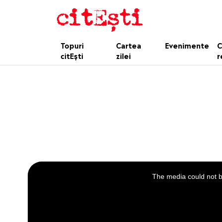
Topuri
Cartea
Evenimente
C
citEști
zilei
r
This
is
a
The media could not be
modal
window.