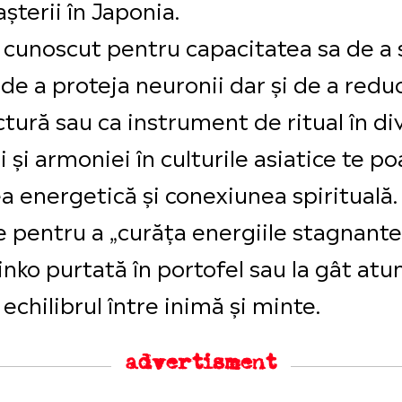
așterii în Japonia.
 cunoscut pentru capacitatea sa de a sp
e a proteja neuronii dar și de a reduc
nctură sau ca instrument de ritual în di
i și armoniei în culturile asiatice te p
a energetică și conexiunea spirituală.
e pentru a „curăța energiile stagnante”
inko purtată în portofel sau la gât atun
chilibrul între inimă și minte.
advertisment