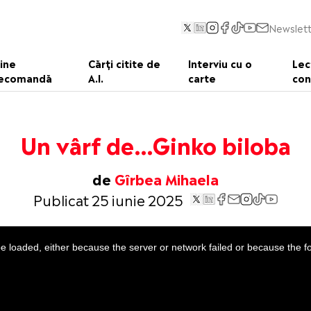
Newslett
ine
Cărți citite de
Interviu cu o
Lec
ecomandă
A.I.
carte
con
Un vârf de…Ginko biloba
de
Gîrbea Mihaela
Publicat 25 iunie 2025
 loaded, either because the server or network failed or because the f