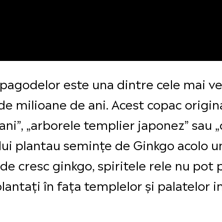
 pagodelor este una dintre cele mai ve
de milioane de ani. Acest copac origin
i”, „arborele templier japonez” sau „c
lui plantau semințe de Ginkgo acolo 
e cresc ginkgo, spiritele rele nu pot 
antați în fața templelor și palatelor i