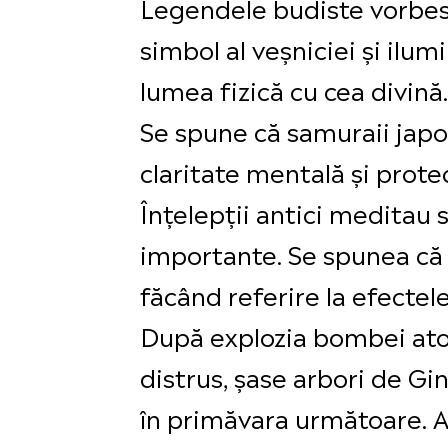
Legendele budiste vorbesc
simbol al veșniciei și ilum
lumea fizică cu cea divină.
Se spune că samuraii japo
claritate mentală și protec
Înțelepții antici meditau s
importante. Se spunea că 
făcând referire la efectel
După explozia bombei atom
distrus, șase arbori de Gi
în primăvara următoare. Ace