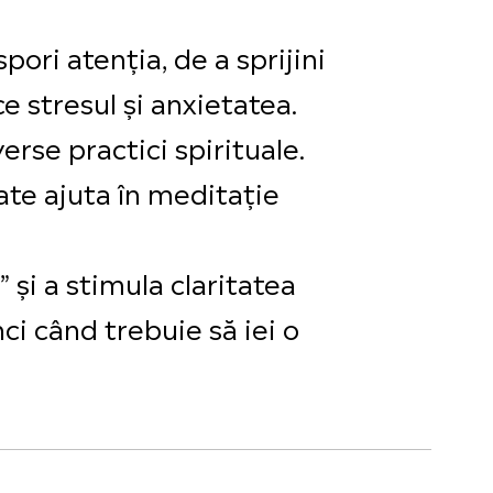
ori atenția, de a sprijini
e stresul și anxietatea.
verse practici spirituale.
oate ajuta în meditație
 și a stimula claritatea
ci când trebuie să iei o