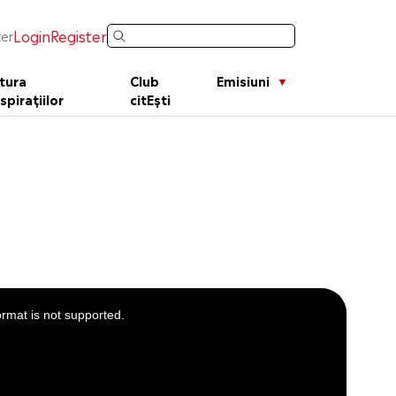
Login
Register
er
tura
Club
Emisiuni
spirațiilor
citEști
ormat is not supported.