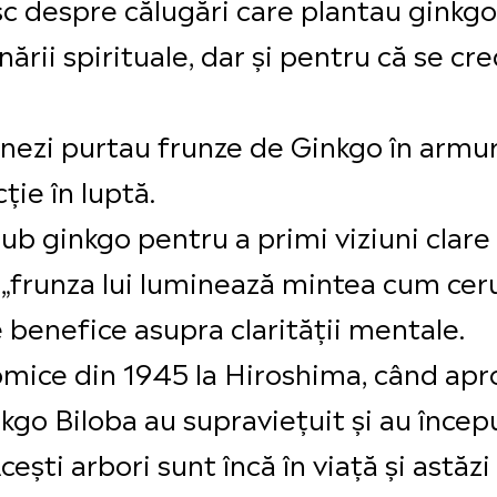
 despre călugări care plantau ginkgo 
inării spirituale, dar și pentru că se 
nezi purtau frunze de Ginkgo în armur
ție în luptă.
ub ginkgo pentru a primi viziuni clare 
„frunza lui luminează mintea cum cer
e benefice asupra clarității mentale.
ice din 1945 la Hiroshima, când aproa
nkgo Biloba au supraviețuit și au înce
ști arbori sunt încă în viață și astăzi