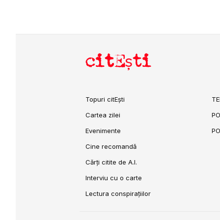
citEști
Topuri citEști
TE
Cartea zilei
PO
Evenimente
PO
Cine recomandă
Cărți citite de A.I.
Interviu cu o carte
Lectura conspirațiilor