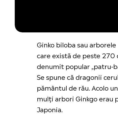
Ginko biloba sau arborele
care există de peste 270 
denumit popular „patru-ban
Se spune că dragonii ceru
pământul de rău. Acolo und
mulți arbori Ginkgo erau pl
Japonia.