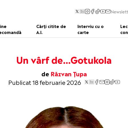
Newslett
ine
Cărți citite de
Interviu cu o
Lec
ecomandă
A.I.
carte
con
Un vârf de…Gotukola
de
Răzvan Țupa
Publicat 18 februarie 2026