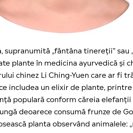
, supranumită „fântâna tinereții” sau „
ate plante în medicina ayurvedică și c
lui chinez Li Ching-Yuen care ar fi tr
ce includea un elixir de plante, printre
dință populară conform căreia elefanți
 lungă deoarece consumă frunze de Gotu
osească planta observând animalele: 