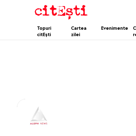
Topuri
Cartea
Evenimente
C
citEști
zilei
r