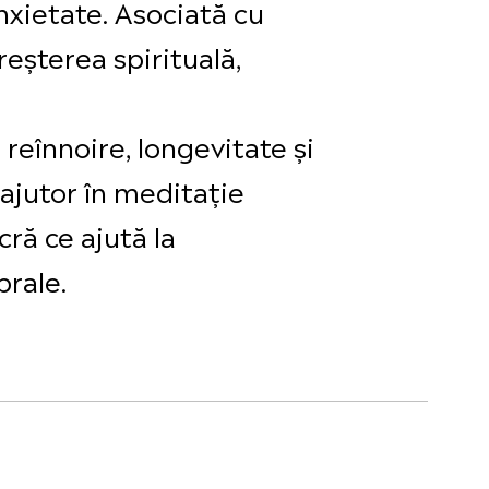
anxietate. Asociată cu
eșterea spirituală,
 reînnoire, longevitate și
 ajutor în meditație
ră ce ajută la
brale.