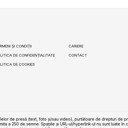
RMENI ȘI CONDIȚII
CARIERE
LITICA DE CONFIDENȚIALITATE
CONTACT
LITICA DE COOKIES
lelor de presă (text, foto și/sau video), purtătoare de drepturi de p
imita a 250 de semne. Spaţiile şi URL-ul/hyperlink-ul nu sunt luate în c