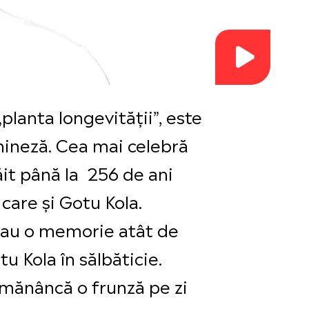
planta longevității”, este
hineză. Cea mai celebră
ăit până la 256 de ani
 care și Gotu Kola.
i au o memorie atât de
 Kola în sălbăticie.
„mănâncă o frunză pe zi