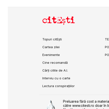
citEști
Topuri citEști
TE
Cartea zilei
PO
Evenimente
PO
Cine recomandă
Cărți citite de A.I.
Interviu cu o carte
Lectura conspirațiilor
Preluarea fără cost a materia
către www.citesti.ro doar în l