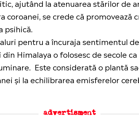
litic, ajutând la atenuarea stărilor de 
ra coroanei, se crede că promovează cr
a psihică.
ualuri pentru a încuraja sentimentul de
i din Himalaya o folosesc de secole ca
luminare. Este considerată o plantă sac
ei și la echilibrarea emisferelor cere
advertisment