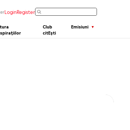
Login
Register
er
tura
Club
Emisiuni
spirațiilor
citEști