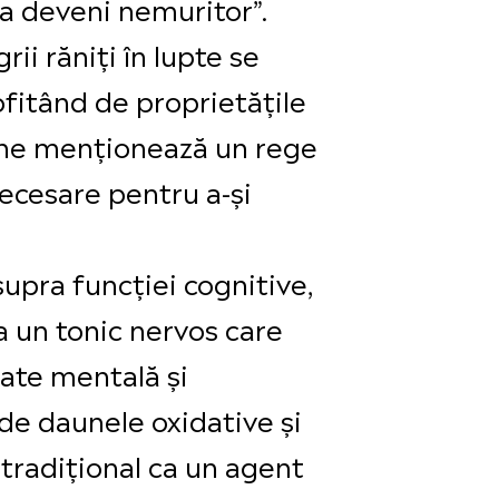
 a deveni nemuritor”.
ii răniți în lupte se
ofitând de proprietățile
che menționează un rege
necesare pentru a-și
supra funcției cognitive,
ca un tonic nervos care
tate mentală și
de daunele oxidative și
 tradițional ca un agent