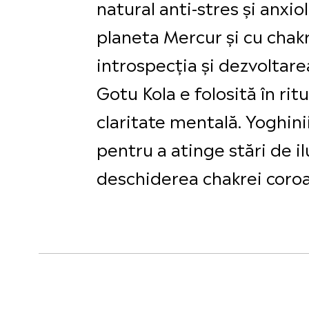
natural anti-stres și anxio
planeta Mercur și cu chak
introspecția și dezvoltare
Gotu Kola e folosită în rit
claritate mentală. Yoghini
pentru a atinge stări de i
deschiderea chakrei coroan