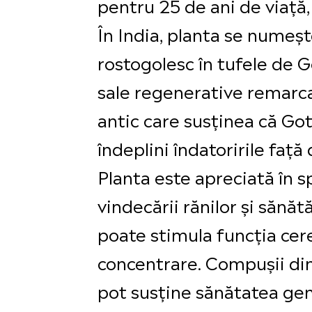
pentru 25 de ani de viață,
În India, planta se numește
rostogolesc în tufele de G
sale regenerative remarc
antic care susținea că Got
îndeplini îndatoririle faț
Planta este apreciată în s
vindecării rănilor și sănăt
poate stimula funcția cere
concentrare. Compușii din
pot susține sănătatea gene