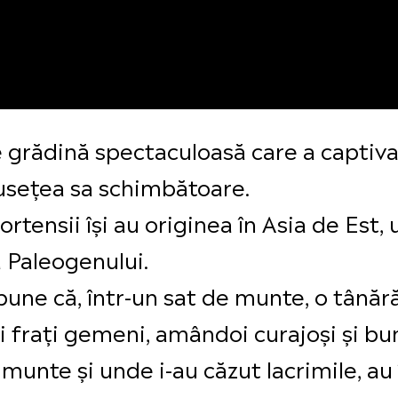
e grădină spectaculoasă care a captiv
usețea sa schimbătoare.
rtensii își au originea în Asia de Est, 
 Paleogenului.
pune că, într-un sat de munte, o tână
i frați gemeni, amândoi curajoși și b
a munte și unde i-au căzut lacrimile, au