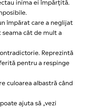
lectau inima ei împărțită.
mposibile.
un împărat care a neglijat
at seama cât de mult a
contradictorie. Reprezintă
oferită pentru a respinge
Are culoarea albastră când
poate ajuta să „vezi