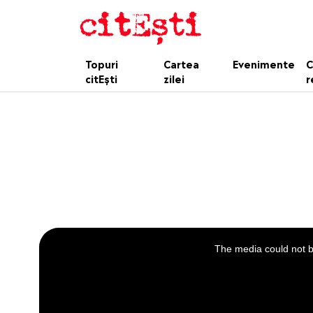
Topuri
Cartea
Evenimente
C
citEști
zilei
r
This
is
a
The media could not be
modal
window.