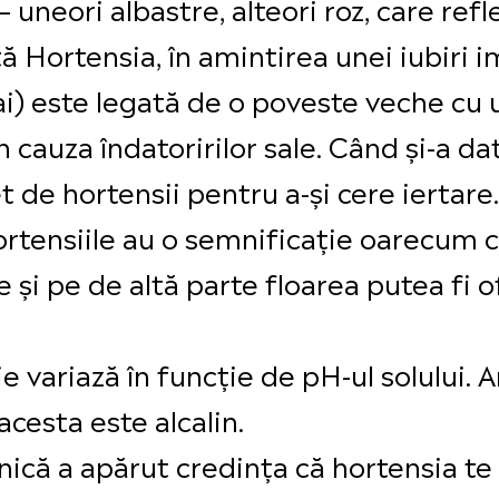
 uneori albastre, alteori roz, care ref
ă Hortensia, în amintirea unei iubiri i
sai) este legată de o poveste veche cu 
 cauza îndatoririlor sale. Când și-a d
et de hortensii pentru a-și cere iertare.
 hortensiile au o semnificație oarecum 
 și pe de altă parte floarea putea fi 
ie variază în funcție de pH-ul solului. 
acesta este alcalin.
ică a apărut credința că hortensia te 