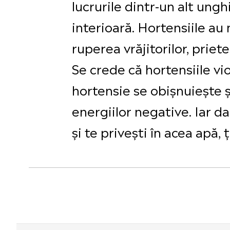
lucrurile dintr-un alt ungh
interioară. Hortensiile au
ruperea vrăjitorilor, prie
Se crede că hortensiile vi
hortensie se obișnuiește ș
energiilor negative. Iar d
și te privești în acea apă,