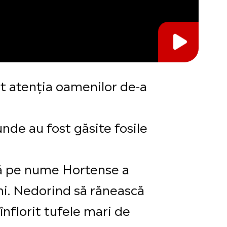
at atenția oamenilor de-a
unde au fost găsite fosile
ră pe nume Hortense a
uni. Nedorind să rănească
 înflorit tufele mari de