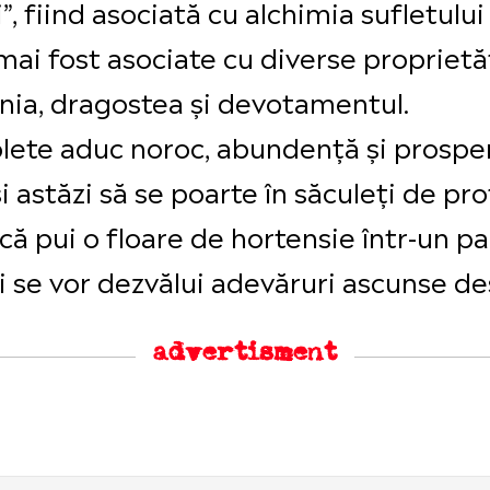
i”, fiind asociată cu alchimia sufletulu
 mai fost asociate cu diverse proprietă
tenia, dragostea și devotamentul.
olete aduc noroc, abundență și prospe
i astăzi să se poarte în săculeți de pr
acă pui o floare de hortensie într-un p
 ți se vor dezvălui adevăruri ascunse d
advertisment