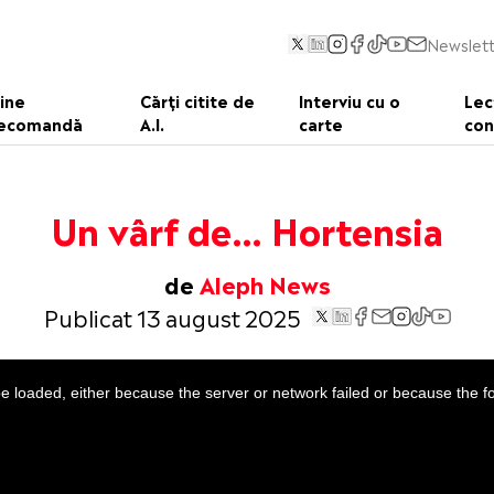
Newslett
ine
Cărți citite de
Interviu cu o
Lec
ecomandă
A.I.
carte
con
Un vârf de… Hortensia
de
Aleph News
Publicat 13 august 2025
 loaded, either because the server or network failed or because the f