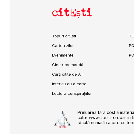
citEști
Topuri citEști
TE
Cartea zilei
PO
Evenimente
PO
Cine recomandă
Cărți citite de A.I.
Interviu cu o carte
Lectura conspirațiilor
Preluarea fără cost a materia
către www.citesti.ro doar în l
făcută numai în acord cu term