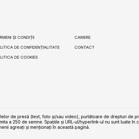
RMENI ȘI CONDIȚII
CARIERE
LITICA DE CONFIDENȚIALITATE
CONTACT
LITICA DE COOKIES
lelor de presă (text, foto și/sau video), purtătoare de drepturi de p
imita a 250 de semne. Spaţiile şi URL-ul/hyperlink-ul nu sunt luate în c
enii agreaţi şi menţionaţi în această pagină.