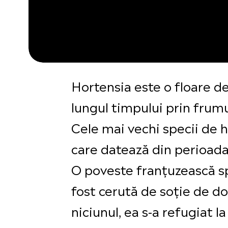
Hortensia este o floare d
lungul timpului prin frum
Cele mai vechi specii de ho
care datează din perioada
O poveste franțuzească s
fost cerută de soție de do
niciunul, ea s-a refugiat l