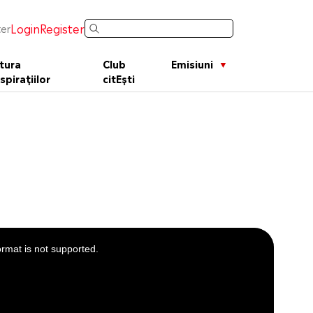
Login
Register
er
tura
Club
Emisiuni
spirațiilor
citEști
ormat is not supported.