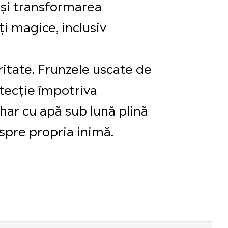
i și transformarea
ți magice, inclusiv
ritate. Frunzele uscate de
otecție împotriva
ahar cu apă sub lună plină
espre propria inimă.