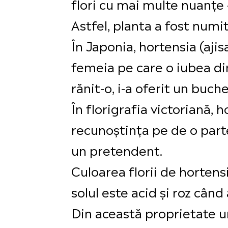
flori cu mai multe nuanțe –
Astfel, planta a fost numit
În Japonia, hortensia (aji
femeia pe care o iubea din
rănit-o, i-a oferit un buch
În florigrafia victoriană,
recunoștința pe de o parte
un pretendent.
Culoarea florii de hortens
solul este acid și roz când 
Din această proprietate un