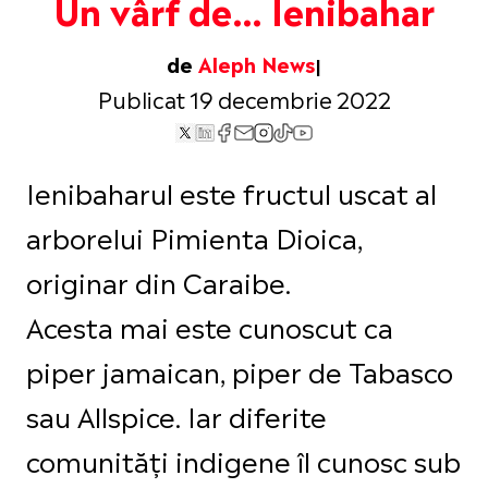
Un vârf de… Ienibahar
de
Aleph News
Publicat 19 decembrie 2022
Ienibaharul este fructul uscat al
arborelui Pimienta Dioica,
originar din Caraibe.
Acesta mai este cunoscut ca
piper jamaican, piper de Tabasco
sau Allspice. Iar diferite
comunități indigene îl cunosc sub