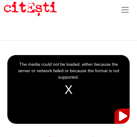
This
is
a
The media could not be loaded, either because the
modal
window.
server or network failed or because the format is not
supported.