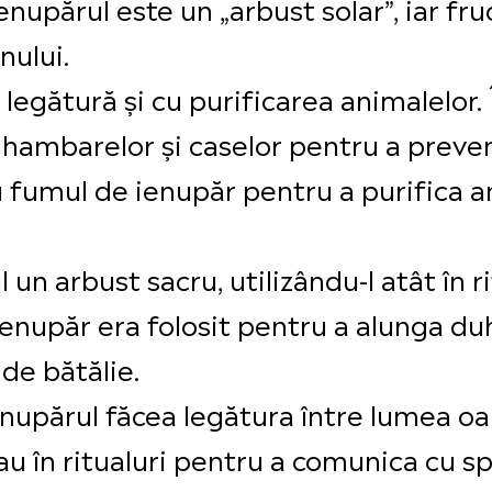
upărul este un „arbust solar”, iar fruct
nului.
legătură și cu purificarea animalelor. 
hambarelor și caselor pentru a preveni
u fumul de ienupăr pentru a purifica a
un arbust sacru, utilizându-l atât în ri
ienupăr era folosit pentru a alunga duh
 de bătălie.
enupărul făcea legătura între lumea oam
u în ritualuri pentru a comunica cu spi