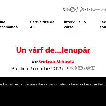
Newslett
ine
Cărți citite de
Interviu cu o
Lec
ecomandă
A.I.
carte
con
Un vârf de…Ienupăr
de
Gîrbea Mihaela
Publicat 5 martie 2025
 loaded, either because the server or network failed or because the f