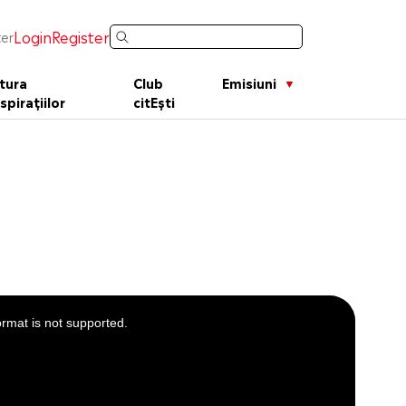
Login
Register
er
tura
Club
Emisiuni
spirațiilor
citEști
ormat is not supported.