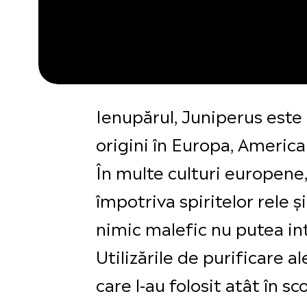
Ienupărul, Juniperus este
origini în Europa, America
În multe culturi europene,
împotriva spiritelor rele ș
nimic malefic nu putea int
Utilizările de purificare al
care l-au folosit atât în s