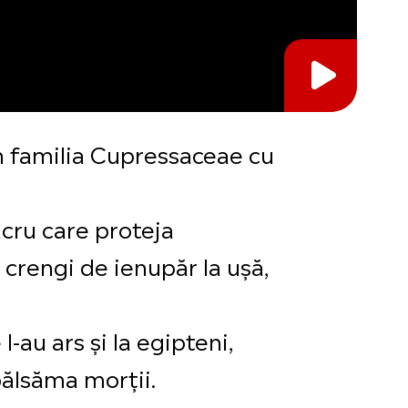
in familia Cupressaceae cu
acru care proteja
i crengi de ienupăr la ușă,
 l-au ars și la egipteni,
mbălsăma morții.