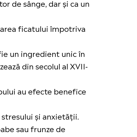
tor de sânge, dar și ca un
area ficatului împotriva
fie un ingredient unic în
zează din secolul al XVII-
mpului au efecte benefice
tresului și anxietății.
boabe sau frunze de