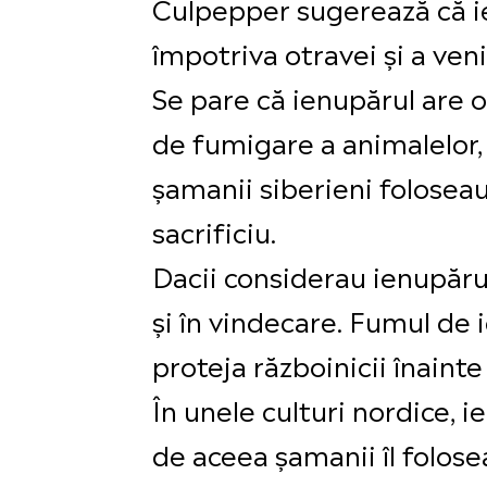
Culpepper sugerează că ien
împotriva otravei și a veni
Se pare că ienupărul are o 
de fumigare a animalelor, 
șamanii siberieni folosea
sacrificiu.
Dacii considerau ienupărul 
și în vindecare. Fumul de 
proteja războinicii înainte
În unele culturi nordice, i
de aceea șamanii îl folosea