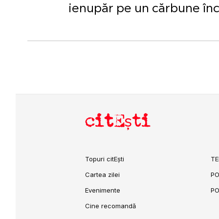
ienupăr pe un cărbune înc
citEști
Topuri citEști
TE
Cartea zilei
PO
Evenimente
PO
Cine recomandă