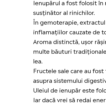
Ienupărul a fost folosit în
susținător al rinichilor.
În gemoterapie, extractul 
inflamațiilor cauzate de t
Aroma distinctă, ușor răși
multe băuturi tradiționale,
lea.
Fructele sale care au fost
asupra sistemului digestiv, 
Uleiul de ienupăr este fol
Iar dacă vrei să redai ene