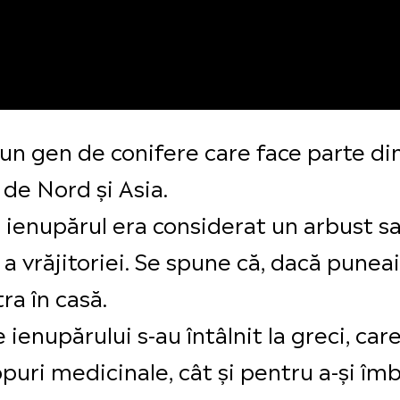
 un gen de conifere care face parte d
 de Nord și Asia.
 ienupărul era considerat un arbust s
i a vrăjitoriei. Se spune că, dacă punea
ra în casă.
e ienupărului s-au întâlnit la greci, care
copuri medicinale, cât și pentru a-și î