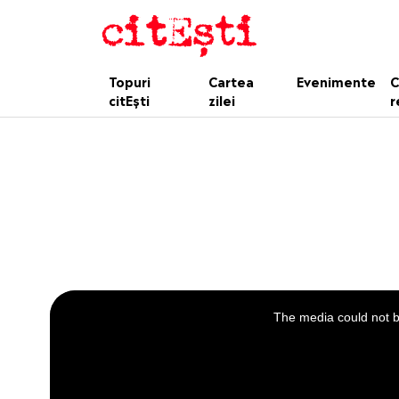
Topuri
Cartea
Evenimente
C
citEști
zilei
r
This
is
a
The media could not be
modal
window.