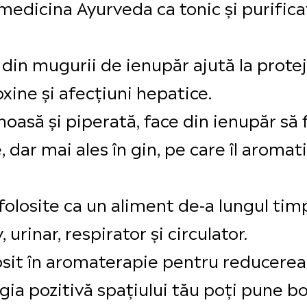
 medicina Ayurveda ca tonic și purifica
din mugurii de ienupăr ajută la protej
oxine și afecțiuni hepatice.
noasă și piperată, face din ienupăr să 
 dar mai ales în gin, pe care îl aromati
 folosite ca un aliment de-a lungul ti
urinar, respirator și circulator.
osit în aromaterapie pentru reducerea s
rgia pozitivă spațiului tău poți pune 