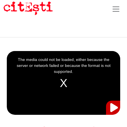
This
is
a
The media could not be loaded, either because the
modal
window.
server or network failed or because the format is not
supported.