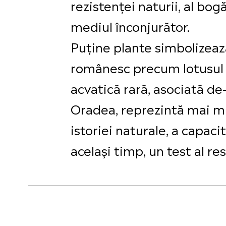
rezistenței naturii, al bog
mediul înconjurător.
Puține plante simbolizează
românesc precum lotusul 
acvatică rară, asociată de
Oradea, reprezintă mai mu
istoriei naturale, a capacit
același timp, un test al re