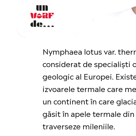
Nymphaea lotus var. therm
considerat de specialiști 
geologic al Europei. Existe
izvoarele termale care men
un continent în care glaci
găsit în apele termale din
traverseze mileniile.