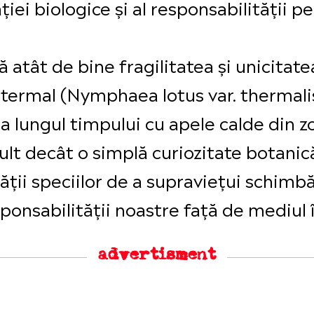
ăției biologice și al responsabilității 
 atât de bine fragilitatea și unicitat
termal (Nymphaea lotus var. thermalis
-a lungul timpului cu apele calde din zo
lt decât o simplă curiozitate botanică
ății speciilor de a supraviețui schimbăr
sponsabilității noastre față de mediul 
advertisment