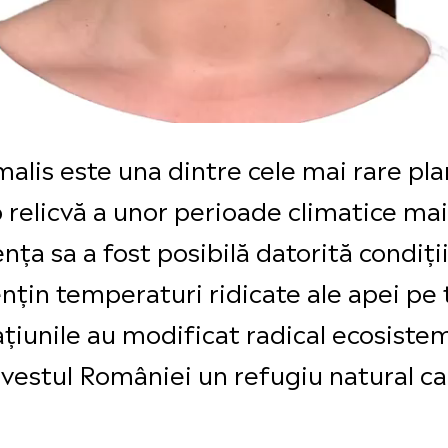
alis este una dintre cele mai rare pla
o relicvă a unor perioade climatice mai
nța sa a fost posibilă datorită condiți
țin temperaturi ridicate ale apei pe to
ațiunile au modificat radical ecosiste
 vestul României un refugiu natural ca