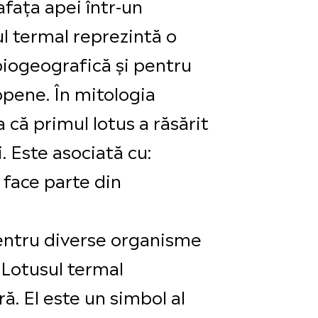
afața apei într-un
ul termal reprezintă o
biogeografică și pentru
opene. În mitologia
a că primul lotus a răsărit
. Este asociată cu:
i face parte din
 pentru diverse organisme
 Lotusul termal
ă. El este un simbol al