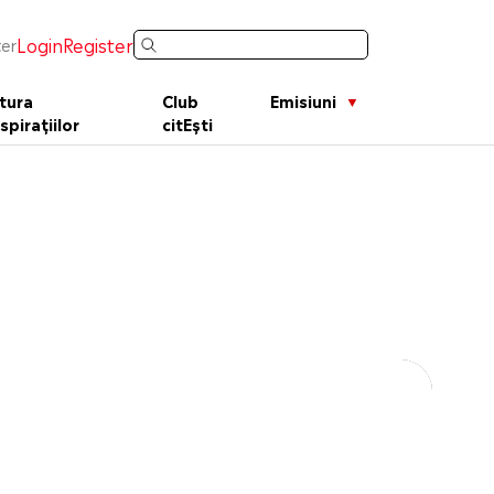
Login
Register
er
tura
Club
Emisiuni
spirațiilor
citEști