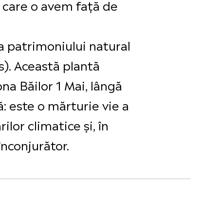
pe care o avem față de
ea patrimoniului natural
). Această plantă
na Băilor 1 Mai, lângă
: este o mărturie vie a
ilor climatice și, în
înconjurător.