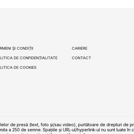
RMENI ȘI CONDIȚII
CARIERE
LITICA DE CONFIDENȚIALITATE
CONTACT
LITICA DE COOKIES
lelor de presă (text, foto și/sau video), purtătoare de drepturi de p
imita a 250 de semne. Spaţiile şi URL-ul/hyperlink-ul nu sunt luate în c