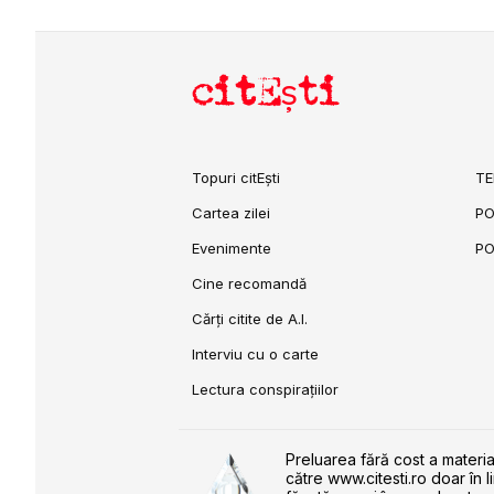
citEști
Topuri citEști
TE
Cartea zilei
PO
Evenimente
PO
Cine recomandă
Cărți citite de A.I.
Interviu cu o carte
Lectura conspirațiilor
Preluarea fără cost a materia
către www.citesti.ro doar în l