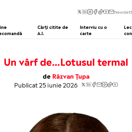
Newslett
ine
Cărți citite de
Interviu cu o
Lec
ecomandă
A.I.
carte
con
Un vârf de…Lotusul termal
de
Răzvan Țupa
Publicat 25 iunie 2026