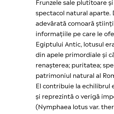
Frunzele sale plutitoare ș
spectacol natural aparte. 
adevărată comoară științif
informațiile pe care le o
Egiptului Antic, lotusul er
din apele primordiale și că
renașterea; puritatea; sper
patrimoniul natural al Rom
El contribuie la echilibru
și reprezintă o verigă imp
(Nymphaea lotus var. therm