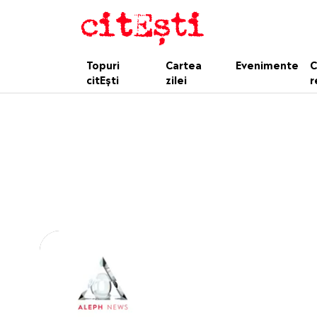
Topuri
Cartea
Evenimente
C
citEști
zilei
r