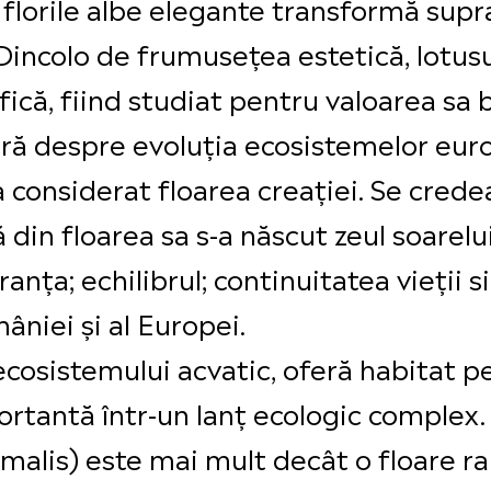
i florile albe elegante transformă supr
Dincolo de frumusețea estetică, lotus
ică, fiind studiat pentru valoarea sa 
feră despre evoluția ecosistemelor eur
a considerat floarea creației. Se crede
 din floarea sa s-a născut zeul soarelui
anța; echilibrul; continuitatea vieții s
âniei și al Europei.
l ecosistemului acvatic, oferă habitat
ortantă într-un lanț ecologic complex.
alis) este mai mult decât o floare rar