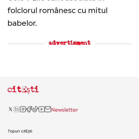
folclorul românesc cu mitul
babelor.
advertisment
citEști
Newsletter
Topuri citEști