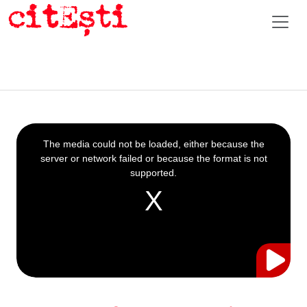
This
is
a
The media could not be loaded, either because the
modal
window.
server or network failed or because the format is not
supported.