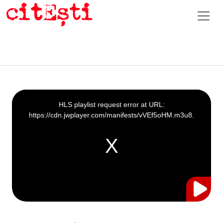
This
is
a
HLS playlist request error at URL:
modal
window.
https://cdn.jwplayer.com/manifests/vVEf5oHM.m3u8.