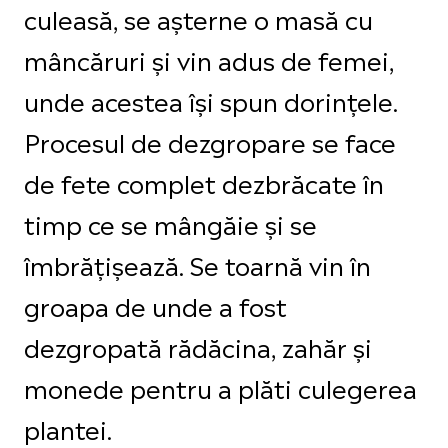
culeasă, se așterne o masă cu
mâncăruri și vin adus de femei,
unde acestea își spun dorințele.
Procesul de dezgropare se face
de fete complet dezbrăcate în
timp ce se mângăie și se
îmbrățișează. Se toarnă vin în
groapa de unde a fost
dezgropată rădăcina, zahăr și
monede pentru a plăti culegerea
plantei.