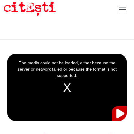
This
is
a
The media could not be loaded, either because the
modal
window.
server or network failed or because the format is not
supported.