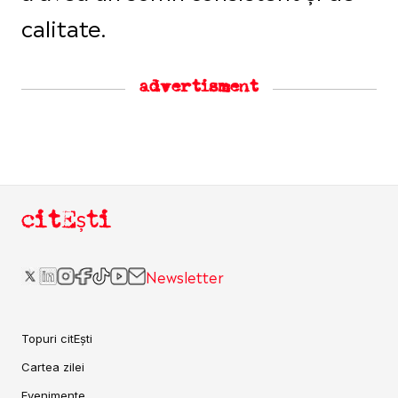
calitate.
advertisment
citEști
Newsletter
Topuri citEști
Cartea zilei
Evenimente