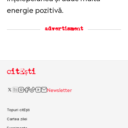
energie pozitivă.
advertisment
citEști
Newsletter
Topuri citEști
Cartea zilei
Evenimente