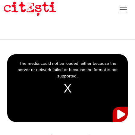
This
is
a
The media could not be loaded, either because the
modal
window.
server or network failed or because the format is not
supported.