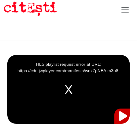
This
is
a
HLS playlist request error at URL:
modal
window.
https://cdn.jwplayer.com/manifests/wnx7pNEA.m3u8.