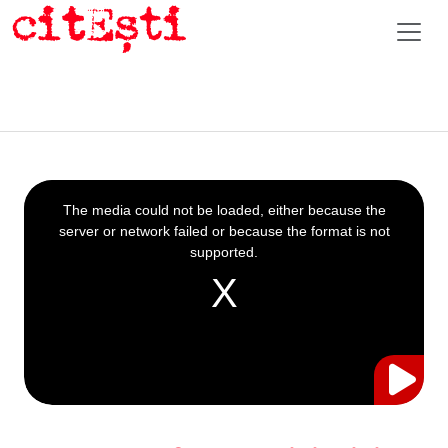
This
is
a
The media could not be loaded, either because the
modal
window.
server or network failed or because the format is not
supported.