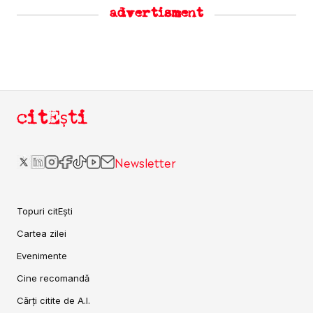
advertisment
citEști
Newsletter
Topuri citEști
Cartea zilei
Evenimente
Cine recomandă
Cărți citite de A.I.