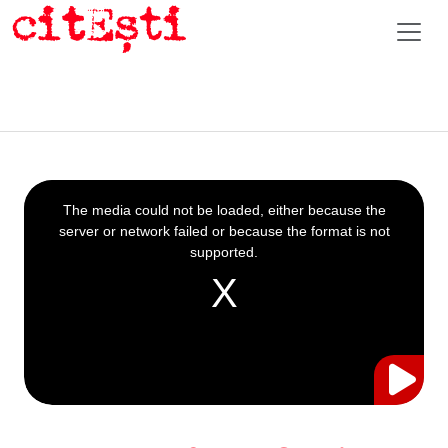
This
is
a
The media could not be loaded, either because the
modal
window.
server or network failed or because the format is not
supported.