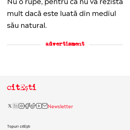
Nu o rupe, pentru că nu va rezista
mult dacă este luată din mediul
său natural.
advertisment
citEști
Newsletter
Topuri citEști