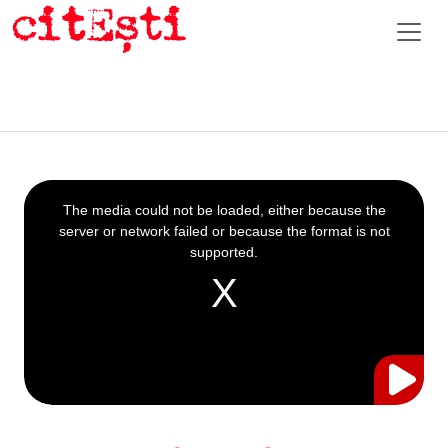
This
is
a
The media could not be loaded, either because the
modal
window.
server or network failed or because the format is not
supported.