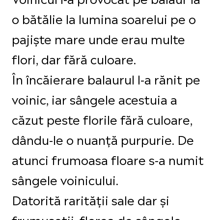
o bătălie la lumina soarelui pe o
pajiște mare unde erau multe
flori, dar fără culoare.
În încăierare balaurul l-a rănit pe
voinic, iar sângele acestuia a
căzut peste florile fără culoare,
dându-le o nuanță purpurie. De
atunci frumoasa floare s-a numit
sângele voinicului.
Datorită rarității sale dar și
frumuseții, florea de sângele