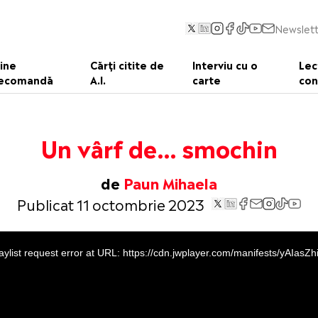
Newslett
ine
Cărți citite de
Interviu cu o
Lec
ecomandă
A.I.
carte
con
Un vârf de… smochin
de
Paun Mihaela
Publicat 11 octombrie 2023
aylist request error at URL: https://cdn.jwplayer.com/manifests/yAIasZh