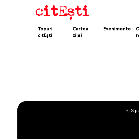
Topuri
Cartea
Evenimente
C
citEști
zilei
r
This
is
a
HLS pl
modal
window.