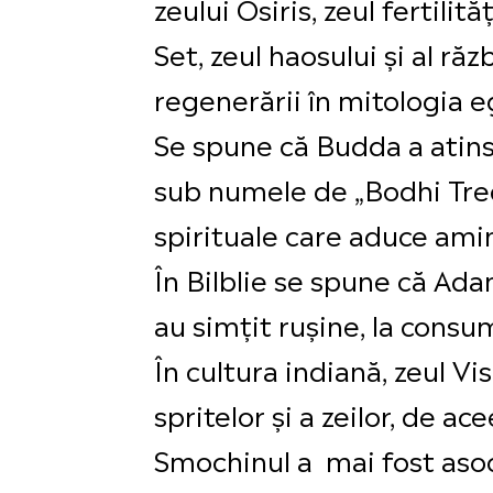
zeului Osiris, zeul fertilită
Set, zeul haosului și al răz
regenerării în mitologia e
Se spune că Budda a atins
sub numele de „Bodhi Tree
spirituale care aduce amin
În Bilblie se spune că Ad
au simțit rușine, la consu
În cultura indiană, zeul V
spritelor și a zeilor, de a
Smochinul a mai fost asocia