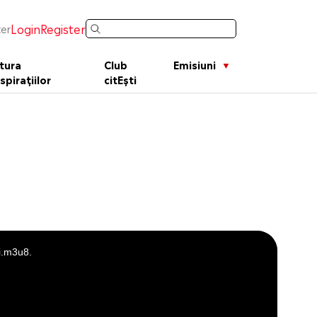
Login
Register
er
tura
Club
Emisiuni
spirațiilor
citEști
i.m3u8.