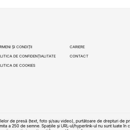
RMENI ȘI CONDIȚII
CARIERE
LITICA DE CONFIDENȚIALITATE
CONTACT
LITICA DE COOKIES
lelor de presă (text, foto și/sau video), purtătoare de drepturi de p
imita a 250 de semne. Spaţiile şi URL-ul/hyperlink-ul nu sunt luate în c