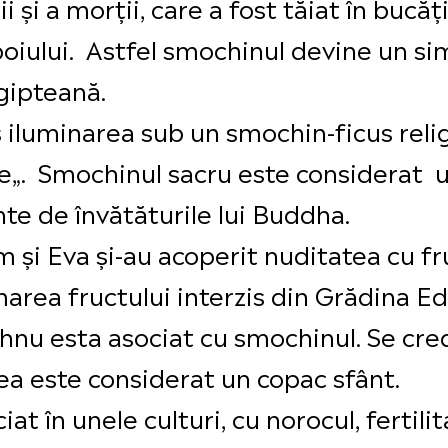
ții și a morții, care a fost tăiat în bucă
boiului. Astfel smochinul devine un simbo
gipteană.
 iluminarea sub un smochin-ficus reli
„. Smochinul sacru este considerat un
te de învătăturile lui Buddha.
am și Eva și-au acoperit nuditatea cu 
marea fructului interzis din Grădina Ed
ishnu esta asociat cu smochinul. Se cre
ceea este considerat un copac sfânt.
t în unele culturi, cu norocul, fertilit