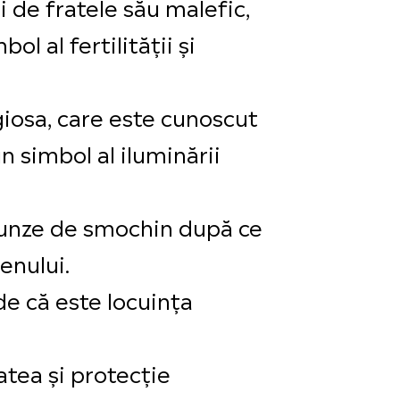
ții de fratele său malefic,
l al fertilității și
giosa, care este cunoscut
 simbol al iluminării
frunze de smochin după ce
enului.
de că este locuința
atea și protecție