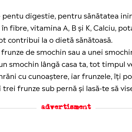
entu digestie, pentru sănătatea inimii
în fibre, vitamina A, B și K, Calciu, pot
t contribui la o dietă sănătoasă.
 frunze de smochin sau a unei smochi
 un smochin lângă casa ta, tot timpul 
 hrăni cu cunoaștere, iar frunzele, îți
 trei frunze sub pernă și lasă-te să vise
advertisment