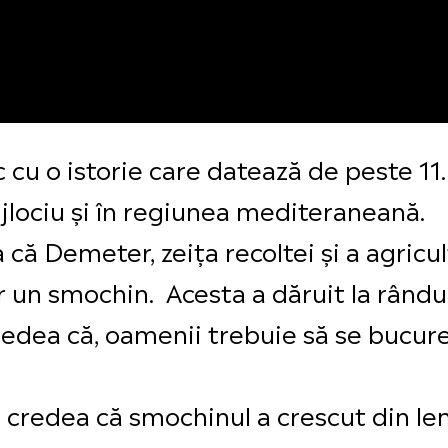
 cu o istorie care datează de peste 11.
Mijlociu și în regiunea mediteraneană.
ă Demeter, zeița recoltei și a agricultu
r un smochin. Acesta a dăruit la rândul
 credea că, oamenii trebuie să se bucu
 credea că smochinul a crescut din le