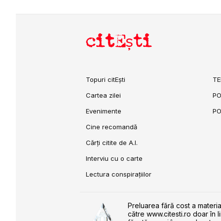
citEști
Topuri citEști
TE
Cartea zilei
PO
Evenimente
PO
Cine recomandă
Cărți citite de A.I.
Interviu cu o carte
Lectura conspirațiilor
Preluarea fără cost a materia
către www.citesti.ro doar în l