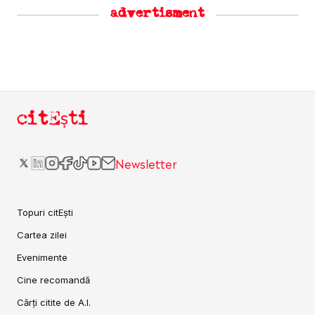
advertisment
citEști
Newsletter
Topuri citEști
Cartea zilei
Evenimente
Cine recomandă
Cărți citite de A.I.