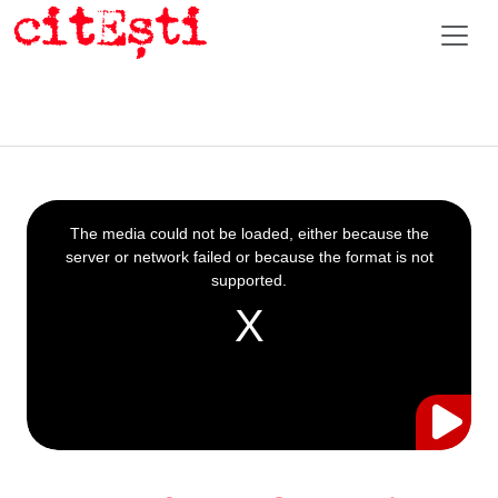
This
is
a
The media could not be loaded, either because the
modal
window.
server or network failed or because the format is not
supported.