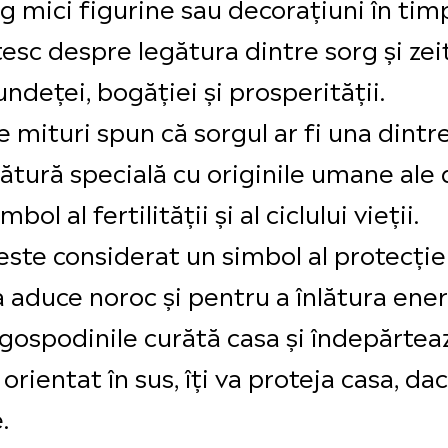
g mici figurine sau decorațiuni în timp
c despre legătura dintre sorg și zeit
ndeței, bogăției și prosperității.
e mituri spun că sorgul ar fi una dintr
ătură specială cu originile umane ale di
l al fertilității și al ciclului vieții.
este considerat un simbol al protecției 
aduce noroc și pentru a înlătura energ
ospodinile curătă casa și îndepărtea
orientat în sus, îți va proteja casa, dac
.