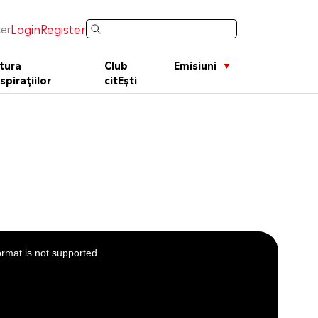
Login
Register
er
tura
Club
Emisiuni
spirațiilor
citEști
ormat is not supported.