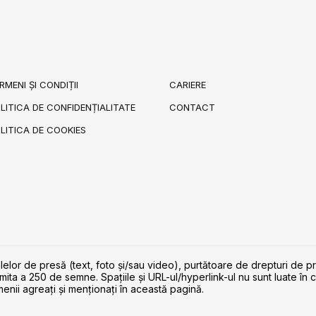
RMENI ȘI CONDIȚII
CARIERE
LITICA DE CONFIDENȚIALITATE
CONTACT
LITICA DE COOKIES
lelor de presă (text, foto și/sau video), purtătoare de drepturi de p
imita a 250 de semne. Spaţiile şi URL-ul/hyperlink-ul nu sunt luate în c
enii agreaţi şi menţionaţi în această pagină.