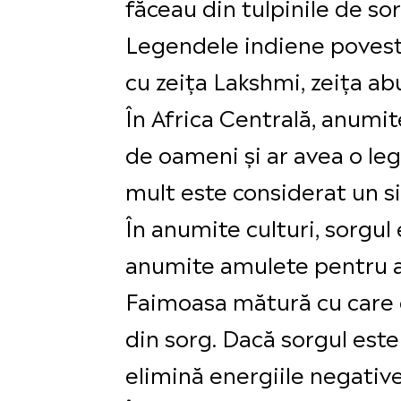
făceau din tulpinile de sor
Legendele indiene povestes
cu zeița Lakshmi, zeița abu
În Africa Centrală, anumit
de oameni și ar avea o leg
mult este considerat un simbo
În anumite culturi, sorgul 
anumite amulete pentru a 
Faimoasa mătură cu care g
din sorg. Dacă sorgul este 
elimină energiile negative