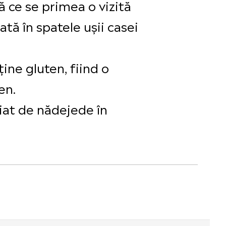
ă ce se primea o vizită
ată în spatele ușii casei
ine gluten, fiind o
en.
liat de nădejede în