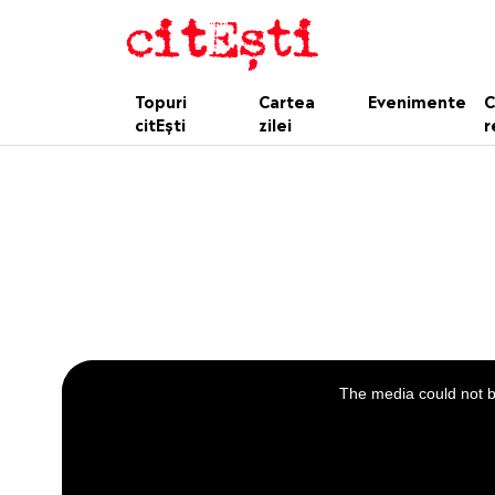
Topuri
Cartea
Evenimente
C
citEști
zilei
r
This
is
a
The media could not be
modal
window.