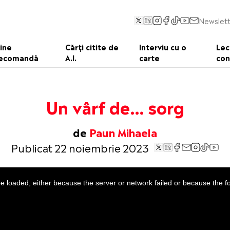
Newslett
ine
Cărți citite de
Interviu cu o
Lec
ecomandă
A.I.
carte
con
Un vârf de… sorg
de
Paun Mihaela
Publicat 22 noiembrie 2023
 loaded, either because the server or network failed or because the f