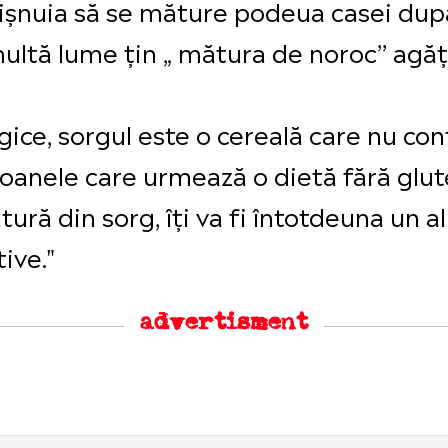
bișnuia să se măture podeua casei dup
multă lume țin „ mătura de noroc’’ agăț
ice, sorgul este o cereală care nu conț
anele care urmează o dietă fără glut
tură din sorg, îți va fi întotdeuna un a
ive."
advertisment