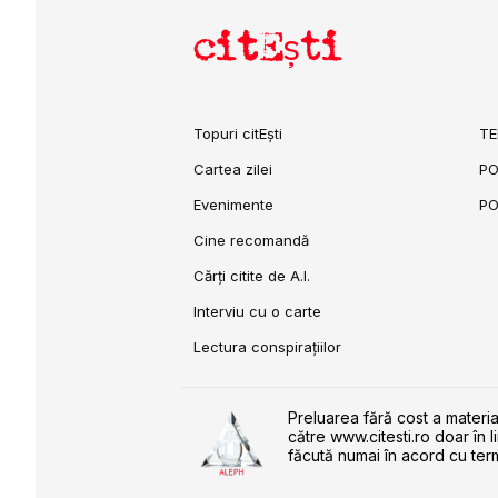
citEști
Topuri citEști
TE
Cartea zilei
PO
Evenimente
PO
Cine recomandă
Cărți citite de A.I.
Interviu cu o carte
Lectura conspirațiilor
Preluarea fără cost a materia
către www.citesti.ro doar în l
făcută numai în acord cu term