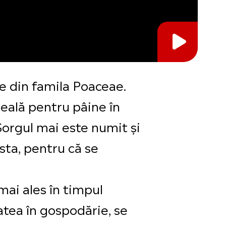
te din famila Poaceae.
reală pentru pâine în
 Sorgul mai este numit și
sta, pentru că se
 mai ales în timpul
atea în gospodărie, se