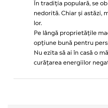
În tradiția populară, se o
nedorită. Chiar și astăzi, 
lor.
Pe lângă proprietățile mag
opțiune bună pentru perso
Nu ezita să ai în casă o mă
curățarea energiilor negat