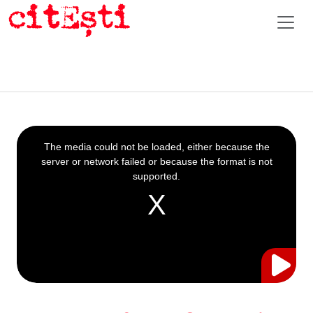
This
is
a
The media could not be loaded, either because the
modal
window.
server or network failed or because the format is not
supported.